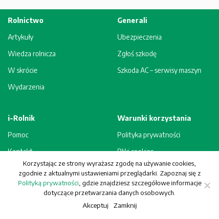
Rolnictwo
Generali
Artykuły
Ubezpieczenia
Wiedza rolnicza
Zgłoś szkodę
W skrócie
Szkoda AC – serwisy maszyn
Wydarzenia
i-Rolnik
Warunki korzystania
Pomoc
Polityka prywatności
Kontakt
Pliki cookies
Korzystając ze strony wyrażasz zgodę na używanie cookies,
Rejestracja - korzyści
Regulamin
zgodnie z aktualnymi ustawieniami przeglądarki. Zapoznaj się z
Polityką prywatności
, gdzie znajdziesz szczegółowe informacje
dotyczące przetwarzania danych osobowych.
Akceptuj
Zamknij
© Generali Towarzystwo Ubezpieczeń S.A. Wszelkie prawa zastrzeżone.