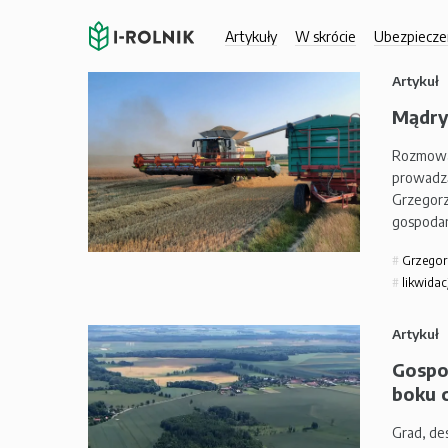
Artykuły
W skrócie
Ubezpiecze
Artykuł
Mądry 
Rozmowa
prowadzą
Grzegorz
gospodar
Grzegor
likwidac
Artykuł
Gospo
boku c
Grad, des