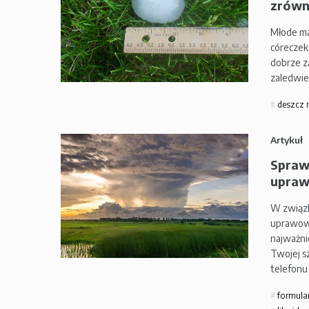
zrówn
Młode ma
córeczek
dobrze z
zaledwie
deszcz 
Artykuł
Spraw
uprawa
W związk
uprawowy
najważni
Twojej s
telefonu
formula