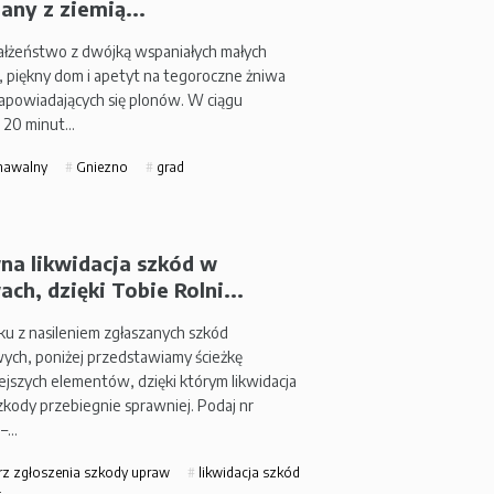
any z ziemią...
łżeństwo z dwójką wspaniałych małych
, piękny dom i apetyt na tegoroczne żniwa
apowiadających się plonów. W ciągu
 20 minut…
nawalny
Gniezno
grad
na likwidacja szkód w
ch, dzięki Tobie Rolni...
u z nasileniem zgłaszanych szkód
ch, poniżej przedstawiamy ścieżkę
ejszych elementów, dzięki którym likwidacja
zkody przebiegnie sprawniej. Podaj nr
 –…
rz zgłoszenia szkody upraw
likwidacja szkód