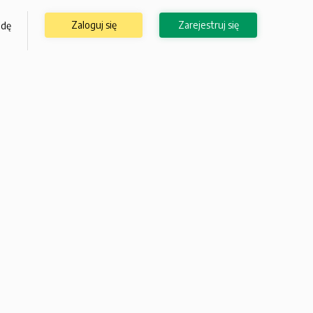
Zaloguj się
Zarejestruj się
odę