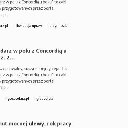
rz w polu z Concordią u boku” to cykl
y przygotowanych przez portal
z.pl,…
rz.pl
likwidacja upraw
przymrozki
darz w polu z Concordią u
z. 2...
zcz nawalny, susza – obejrzyj reportaż
rz w polu z Concordią u boku” to cykl
y przygotowanych przez portal
z.pl,…
o
gospodarz.pl
gradobicia
nut mocnej ulewy, rok pracy