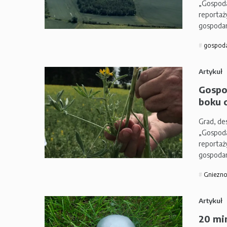
„Gospoda
reportaż
gospodar
gospoda
Artykuł
Gospo
boku c
Grad, des
„Gospoda
reportaż
gospodar
Gniezn
Artykuł
20 mi