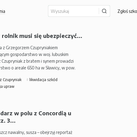
nia
Zgłoś szk
rolnik musi się ubezpieczyć...
 z Grzegorzem Czupryniakiem
cym gospodarstwo w woj. lubuskim
 Czupryniak z bratem i synem prowadzi
stwo o areale 650 ha w Sławicy, w pow.
z Czupryniak
likwidacja szkód
ja upraw
darz w polu z Concordią u
z. 3...
zcz nawalny, susza – obejrzyj reportaż