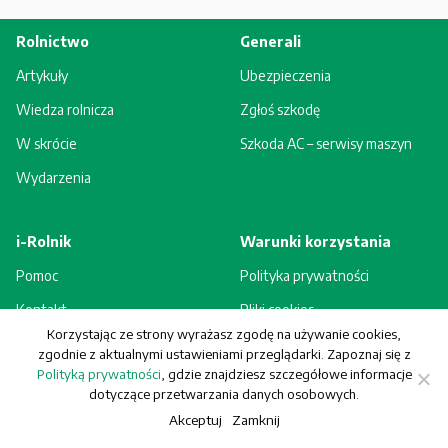
Rolnictwo
Generali
Artykuły
Ubezpieczenia
Wiedza rolnicza
Zgłoś szkodę
W skrócie
Szkoda AC – serwisy maszyn
Wydarzenia
i-Rolnik
Warunki korzystania
Pomoc
Polityka prywatności
Kontakt
Pliki cookies
Korzystając ze strony wyrażasz zgodę na używanie cookies,
Rejestracja - korzyści
Regulamin
zgodnie z aktualnymi ustawieniami przeglądarki. Zapoznaj się z
Polityką prywatności
, gdzie znajdziesz szczegółowe informacje
dotyczące przetwarzania danych osobowych.
Akceptuj
Zamknij
© Generali Towarzystwo Ubezpieczeń S.A. Wszelkie prawa zastrzeżone.