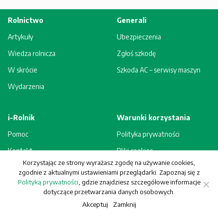
Rolnictwo
Generali
Artykuły
Ubezpieczenia
Wiedza rolnicza
Zgłoś szkodę
W skrócie
Szkoda AC – serwisy maszyn
Wydarzenia
i-Rolnik
Warunki korzystania
Pomoc
Polityka prywatności
Kontakt
Pliki cookies
Korzystając ze strony wyrażasz zgodę na używanie cookies,
Rejestracja - korzyści
Regulamin
zgodnie z aktualnymi ustawieniami przeglądarki. Zapoznaj się z
Polityką prywatności
, gdzie znajdziesz szczegółowe informacje
dotyczące przetwarzania danych osobowych.
Akceptuj
Zamknij
© Generali Towarzystwo Ubezpieczeń S.A. Wszelkie prawa zastrzeżone.