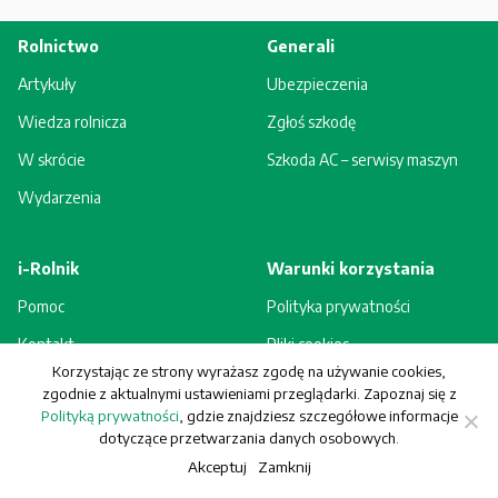
Rolnictwo
Generali
Artykuły
Ubezpieczenia
Wiedza rolnicza
Zgłoś szkodę
W skrócie
Szkoda AC – serwisy maszyn
Wydarzenia
i-Rolnik
Warunki korzystania
Pomoc
Polityka prywatności
Kontakt
Pliki cookies
Korzystając ze strony wyrażasz zgodę na używanie cookies,
Rejestracja - korzyści
Regulamin
zgodnie z aktualnymi ustawieniami przeglądarki. Zapoznaj się z
Polityką prywatności
, gdzie znajdziesz szczegółowe informacje
dotyczące przetwarzania danych osobowych.
Akceptuj
Zamknij
© Generali Towarzystwo Ubezpieczeń S.A. Wszelkie prawa zastrzeżone.