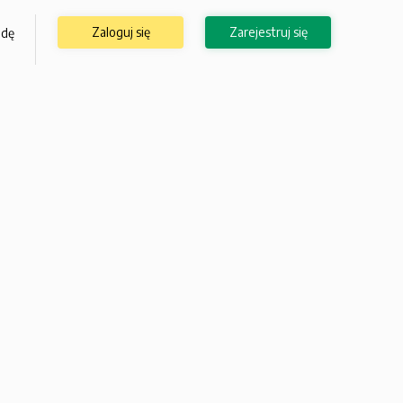
Zaloguj się
Zarejestruj się
odę