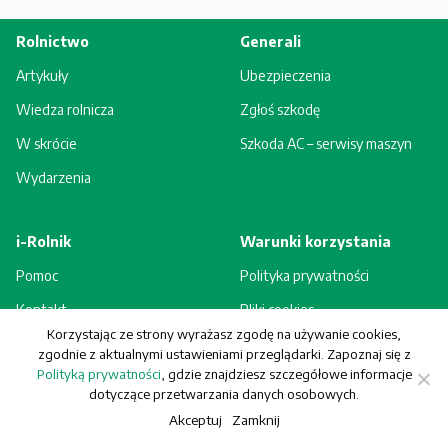
Rolnictwo
Generali
Artykuły
Ubezpieczenia
Wiedza rolnicza
Zgłoś szkodę
W skrócie
Szkoda AC – serwisy maszyn
Wydarzenia
i-Rolnik
Warunki korzystania
Pomoc
Polityka prywatności
Kontakt
Pliki cookies
Korzystając ze strony wyrażasz zgodę na używanie cookies,
Rejestracja - korzyści
Regulamin
zgodnie z aktualnymi ustawieniami przeglądarki. Zapoznaj się z
Polityką prywatności
, gdzie znajdziesz szczegółowe informacje
dotyczące przetwarzania danych osobowych.
Akceptuj
Zamknij
© Generali Towarzystwo Ubezpieczeń S.A. Wszelkie prawa zastrzeżone.