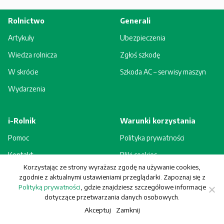
Rolnictwo
Generali
Artykuły
Ubezpieczenia
Wiedza rolnicza
Zgłoś szkodę
W skrócie
Szkoda AC – serwisy maszyn
Wydarzenia
i-Rolnik
Warunki korzystania
Pomoc
Polityka prywatności
Kontakt
Pliki cookies
Korzystając ze strony wyrażasz zgodę na używanie cookies,
Rejestracja - korzyści
Regulamin
zgodnie z aktualnymi ustawieniami przeglądarki. Zapoznaj się z
Polityką prywatności
, gdzie znajdziesz szczegółowe informacje
dotyczące przetwarzania danych osobowych.
Akceptuj
Zamknij
© Generali Towarzystwo Ubezpieczeń S.A. Wszelkie prawa zastrzeżone.