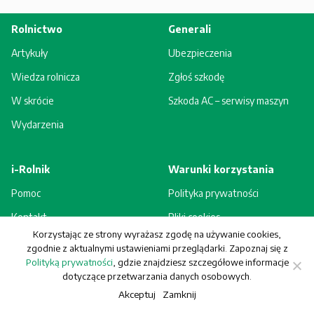
Rolnictwo
Generali
Artykuły
Ubezpieczenia
Wiedza rolnicza
Zgłoś szkodę
W skrócie
Szkoda AC – serwisy maszyn
Wydarzenia
i-Rolnik
Warunki korzystania
Pomoc
Polityka prywatności
Kontakt
Pliki cookies
Korzystając ze strony wyrażasz zgodę na używanie cookies,
Rejestracja - korzyści
Regulamin
zgodnie z aktualnymi ustawieniami przeglądarki. Zapoznaj się z
Polityką prywatności
, gdzie znajdziesz szczegółowe informacje
dotyczące przetwarzania danych osobowych.
Akceptuj
Zamknij
© Generali Towarzystwo Ubezpieczeń S.A. Wszelkie prawa zastrzeżone.