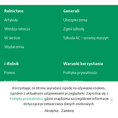
Rolnictwo
Generali
Artykuły
Ubezpieczenia
Wiedza rolnicza
Zgłoś szkodę
W skrócie
Szkoda AC – serwisy maszyn
Wydarzenia
i-Rolnik
Warunki korzystania
Pomoc
Polityka prywatności
Kontakt
Pliki cookies
Korzystając ze strony wyrażasz zgodę na używanie cookies,
Rejestracja - korzyści
Regulamin
zgodnie z aktualnymi ustawieniami przeglądarki. Zapoznaj się z
Polityką prywatności
, gdzie znajdziesz szczegółowe informacje
dotyczące przetwarzania danych osobowych.
Akceptuj
Zamknij
© Generali Towarzystwo Ubezpieczeń S.A. Wszelkie prawa zastrzeżone.