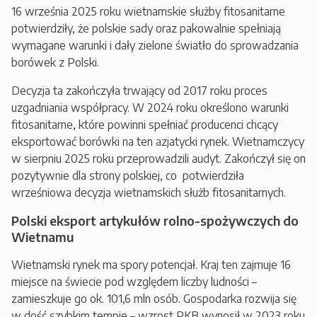
16 września 2025 roku wietnamskie służby fitosanitarne
potwierdziły, że polskie sady oraz pakowalnie spełniają
wymagane warunki i dały zielone światło do sprowadzania
borówek z Polski.
Decyzja ta zakończyła trwający od 2017 roku proces
uzgadniania współpracy. W 2024 roku określono warunki
fitosanitarne, które powinni spełniać producenci chcący
eksportować borówki na ten azjatycki rynek. Wietnamczycy
w sierpniu 2025 roku przeprowadzili audyt. Zakończył się on
pozytywnie dla strony polskiej, co potwierdziła
wrześniowa decyzja wietnamskich służb fitosanitarnych.
Polski eksport artykułów rolno-spożywczych do
Wietnamu
Wietnamski rynek ma spory potencjał. Kraj ten zajmuje 16
miejsce na świecie pod względem liczby ludności –
zamieszkuje go ok. 101,6 mln osób. Gospodarka rozwija się
w dość szybkim tempie – wzrost PKB wynosił w 2023 roku