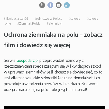
#likwidacja szkód
#rolnictwo w Polsce
#szkody
#szkody
rolne
#Ziemniak Polski
#ziemniaki
Ochrona ziemniaka na polu – zobacz
film i dowiedz się więcej
Serwis
Gospodarz.pl
przeprowadził rozmowy z
rzeczoznawcami specjalizującymi się w likwidacjach szkód
w uprawach ziemniaków. Jeśli chcesz się dowiedzieć, co to
jest alternarioza, jakie szkodniki żerują na ziemniakach i co
powoduje uszkodzenia nerwów w blaszkach liściowych
oraz jak pracuje się na polu – obejrzyj ten materiał!