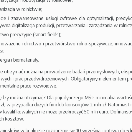
atyzacja i robotyzacja w rolnictwie;
nizacja w rolnictwie;
acje i zaawansowane usługi cyfrowe dla optymalizacji, predykcj
ywna digitalizacja produkcji, przetwarzania i zarządzania w rolnic
ctwo precyzyjne (smart fields);
oważone rolnictwo i przetwórstwo rolno-spożywcze, innowacy
za;
ergia i biomateriały.
e otrzymać można na prowadzenie badań przemysłowych, ekspe
wych i prac przedwdrożeniowych. Obligatoryjnym elementem pro
mentalne prace rozwojowe.
niędzy można otrzymać? Dla pojedynczego MŚP minimalna wartoś
n zł, w przypadku dużych firm lub konsorcjów 2 mln zł. Natomias
 kwalifikowalnych nie może przekroczyć 50 mln euro. Dofinans
ch kosztów.
niosków w konkursie rozpocznie się 10 września i potrwa do 6 l