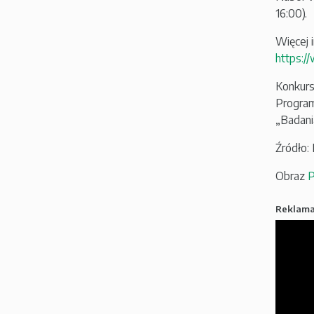
16:00).
Więcej 
https:/
Konkurs
Program
„Badani
Źródło
Obraz
P
Reklam