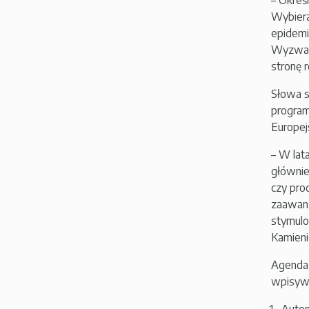
– Okreś
Wybiera
epidemi
Wyzwani
stronę r
Słowa s
program
Europejs
– W lat
głównie
czy pro
zaawans
stymulo
Kamieni
Agenda
wpisywa