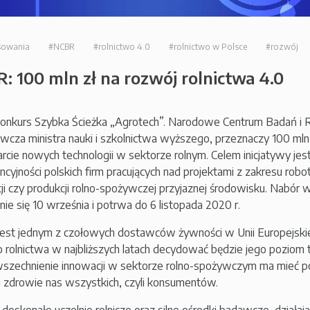
sowania
#NCBR
#rolnictwo 4.0
#rolnictwo w Polsce
#rozwój
: 100 mln zł na rozwój rolnictwa 4.0
onkurs Szybka Ścieżka „Agrotech”. Narodowe Centrum Badań i 
cza ministra nauki i szkolnictwa wyższego, przeznaczy 100 mln 
rcie nowych technologii w sektorze rolnym. Celem inicjatywy jes
cyjności polskich firm pracujących nad projektami z zakresu roboty
cji czy produkcji rolno-spożywczej przyjaznej środowisku. Nabór
nie się 10 września i potrwa do 6 listopada 2020 r.
jest jednym z czołowych dostawców żywności w Unii Europejskiej
 rolnictwa w najbliższych latach decydować będzie jego poziom 
szechnienie innowacji w sektorze rolno-spożywczym ma mieć 
 i zdrowie nas wszystkich, czyli konsumentów.