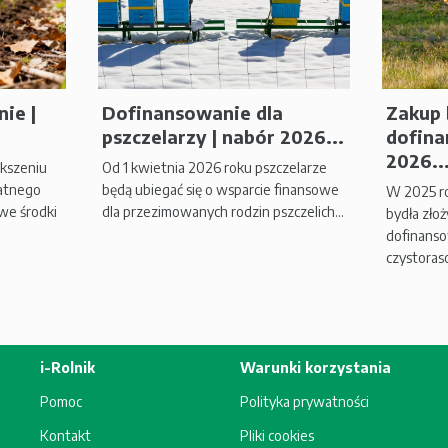
ie |
Dofinansowanie dla
Zakup 
pszczelarzy | nabór 2026...
dofina
2026..
ększeniu
Od 1 kwietnia 2026 roku pszczelarze
atnego
będą ubiegać się o wsparcie finansowe
W 2025 r
we środki
dla przezimowanych rodzin pszczelich...
bydła zło
dofinans
czystoras
i-Rolnik
Warunki korzystania
Pomoc
Polityka prywatności
Kontakt
Pliki cookies