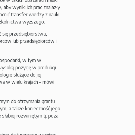
ące w takich obszarach nauki
 aby wyniki ich prac znalazły
nić transfer wiedzy z nauki
szkolnictwa wyższego.
 się przedsiębiorstwa,
orców lub przedsiębiorców i
gospodarki, w tym w
ysoką pozycję w produkcji
logie służące do jej
twa w wielu krajach – mówi
nym do otrzymania grantu
ym, a także konieczność jego
słabiej rozwiniętym tj. poza