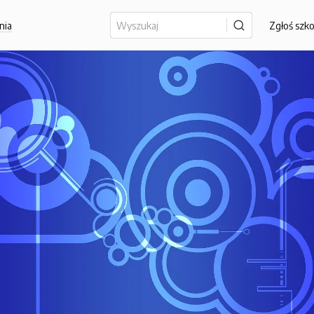
nia
Zgłoś szk