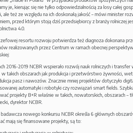
lenie „made in Poland” w przypadku produktów spożywczych na
my je, kierując się nie tylko odpowiedzialnością za losy całej go
i, ale też ze względu na ich doskonałą jakość – mówi minister ro
em, przed którym stoją dziś przedsiębiorcy z branży rolniczej j
olnictwa 4.0.
zefowej resortu rozwoju potwierdza też diagnoza dokonana p
ów realizowanych przez Centrum w ramach obecnej perspektyw
kiej:
ach 2016-2019 NCBR wspierało rozwój nauk rolniczych i transf
 w takich obszarach jak produkcja i przetwórstwo żywności, wet
dukcja pasz i nawozów. Znacznie mniej projektów dotyczyło digital
owanej automatyki i robotyki czy rozwiązań smart fields. Szyb
wać projekty B+R właśnie w takich, nowatorskich, obszarach – tł
ecki, dyrektor NCBR.
 badawcza nowego konkursu NCBR określa 6 głównych obszaró
ć mają się finansowane projekty, są to: