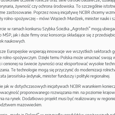
doskonałe uczelnie rolnicze oraz silne ośrodki badawcze, działaj
erynaria, żywność czy ochrona środowiska. To szczególnie istotne,
zne zastosowanie. Poprzez nową inicjatywę NCBR chcemy wzmoc
ży rolno-spożywczej – mówi Wojciech Murdzek, minister nauki i 
cie w ramach konkursu Szybka Ścieżka „Agrotech” mogą ubiegać
 MŚP, jak i duże firmy oraz konsorcja składające się z przedsiębi
ek naukowych.
sze Europejskie wspierają innowacje we wszystkich sektorach 
e rolno-spożywczym. Dzięki temu Polska może umacniać swoją w
 i cenionej na świecie żywności oraz eksportować wysokie techno
ania. Te technologie mogą się przyczynić do modernizacji rolnic
ta Jarosińska-Jedynak, minister funduszy i polityki regionalnej.
e jak w dotychczasowych inicjatywach NCBR warunkiem koniecz
nowacyjność proponowanego rozwiązania min. na poziomie krajow
ia na rynek. Dodatkowo projekt musi być realizowany w regionie 
dztwem mazowieckim.