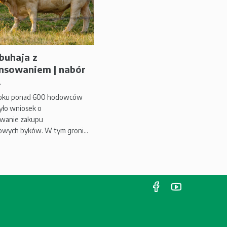
buhaja z
nsowaniem | nabór
.
oku ponad 600 hodowców
żyło wniosek o
owanie zakupu
owych byków. W tym groni...