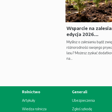
Wsparcie na zalesian
edycja 2026...
Myślisz o zalesianiu bądź zwi
różnorodności swojego pryw
lasu? Możesz zyskać dodatko
na...
Rolnictwo
Generali
Artykuły
Ubezpieczenia
Wiedza rolnicza
Zgłoś szkodę