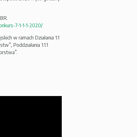
NCBR.
onkurs-7-1-1-1-2020/
skich w ramach Działania 1.1
w”, Poddziałania 1.1.1
orstwa”.