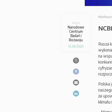
#dofinan
Autor
NCBR
Narodowe
Centrum
Badań i
Rozwoju
Rusza k
12.08.2020
wykonaw
na wspa
konkuren
cyfryza
rozpocz
Polska 
naszego
że upow
klimatu