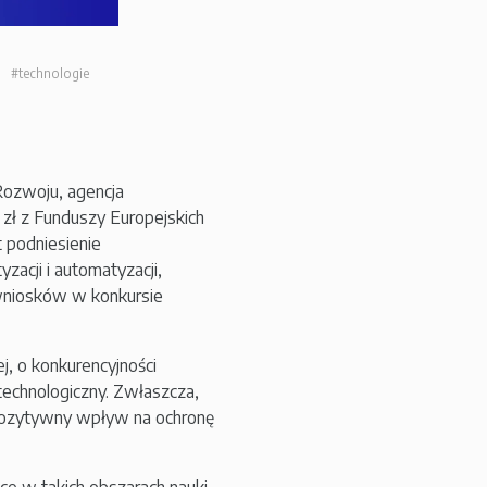
#technologie
Rozwoju, agencja
zł z Funduszy Europejskich
t podniesienie
zacji i automatyzacji,
 wniosków w konkursie
, o konkurencyjności
technologiczny. Zwłaszcza,
pozytywny wpływ na ochronę