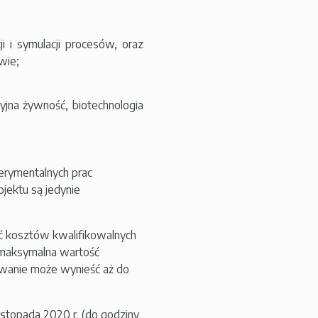
i i symulacji procesów, oraz
twie;
jna żywność, biotechnologia
rymentalnych prac
jektu są jedynie
ć kosztów kwalifikowalnych
t maksymalna wartość
owanie może wynieść aż do
istopada 2020 r. (do godziny