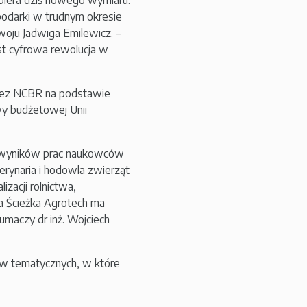
biera dziś nowego wymiaru.
spodarki w trudnym okresie
zwoju Jadwiga Emilewicz. –
est cyfrowa rewolucja w
rzez NCBR na podstawie
y budżetowej Unii
er wyników prac naukowców
erynaria i hodowla zwierząt
izacji rolnictwa,
ka Ścieżka Agrotech ma
umaczy dr inż. Wojciech
w tematycznych, w które