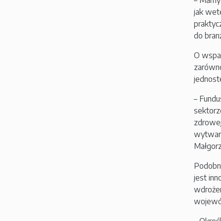
– Mamy 
jak wet
praktyc
do bran
O wspar
zarówno
jednost
– Fundu
sektorz
zdrowej
wytwarz
Małgorza
Podobni
jest in
wdrożen
wojewó