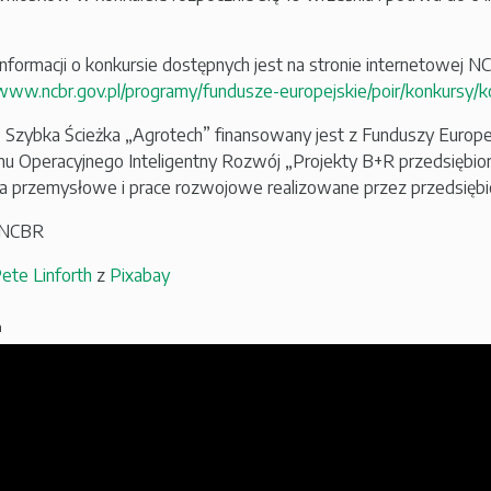
informacji o konkursie dostępnych jest na stronie internetowej 
/www.ncbr.gov.pl/programy/fundusze-europejskie/poir/konkursy/k
 Szybka Ścieżka „Agrotech” finansowany jest z Funduszy Europej
u Operacyjnego Inteligentny Rozwój „Projekty B+R przedsiębiorst
a przemysłowe i prace rozwojowe realizowane przez przedsiębi
: NCBR
ete Linforth
z
Pixabay
a