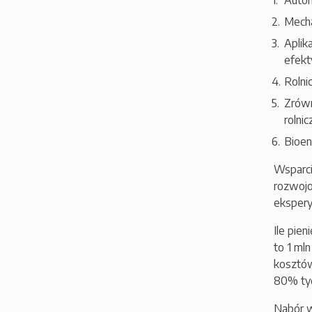
Autom
Mecha
Aplik
efekt
Rolni
Zrówn
rolnic
Bioen
Wsparci
rozwojo
ekspery
Ile pie
to 1 ml
kosztów
80% ty
Nabór w