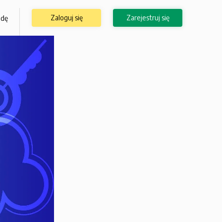
Zaloguj się
Zarejestruj się
odę