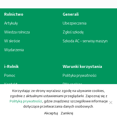
Rolnictwo
Generali
Artykuły
Ubezpieczenia
Wiedza rolnicza
Zgłoś szkodę
W skrócie
Szkoda AC – serwisy maszyn
Wydarzenia
i-Rolnik
Warunki korzystania
Pomoc
Polityka prywatności
Kontakt
Pliki cookies
Korzystając ze strony wyrażasz zgodę na używanie cookies,
Rejestracja - korzyści
Regulamin
zgodnie z aktualnymi ustawieniami przeglądarki. Zapoznaj się z
Polityką prywatności
, gdzie znajdziesz szczegółowe informacje
dotyczące przetwarzania danych osobowych.
Akceptuj
Zamknij
© Generali Towarzystwo Ubezpieczeń S.A. Wszelkie prawa zastrzeżone.