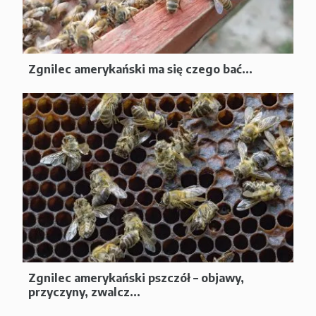
Zgnilec amerykański ma się czego bać...
Zgnilec amerykański pszczół – objawy,
przyczyny, zwalcz...