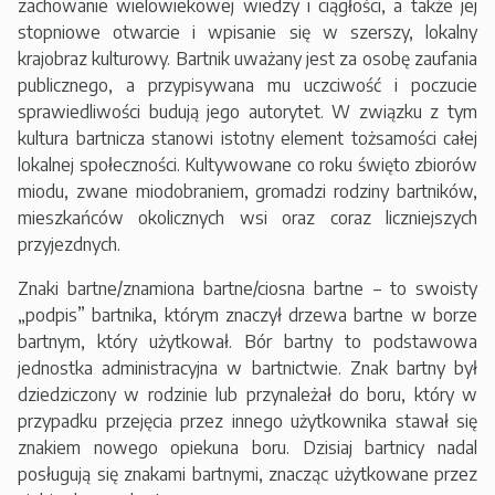
zachowanie wielowiekowej wiedzy i ciągłości, a także jej
stopniowe otwarcie i wpisanie się w szerszy, lokalny
krajobraz kulturowy. Bartnik uważany jest za osobę zaufania
publicznego, a przypisywana mu uczciwość i poczucie
sprawiedliwości budują jego autorytet. W związku z tym
kultura bartnicza stanowi istotny element tożsamości całej
lokalnej społeczności. Kultywowane co roku święto zbiorów
miodu, zwane miodobraniem, gromadzi rodziny bartników,
mieszkańców okolicznych wsi oraz coraz liczniejszych
przyjezdnych.
Znaki bartne/znamiona bartne/ciosna bartne – to swoisty
„podpis” bartnika, którym znaczył drzewa bartne w borze
bartnym, który użytkował. Bór bartny to podstawowa
jednostka administracyjna w bartnictwie. Znak bartny był
dziedziczony w rodzinie lub przynależał do boru, który w
przypadku przejęcia przez innego użytkownika stawał się
znakiem nowego opiekuna boru. Dzisiaj bartnicy nadal
posługują się znakami bartnymi, znacząc użytkowane przez