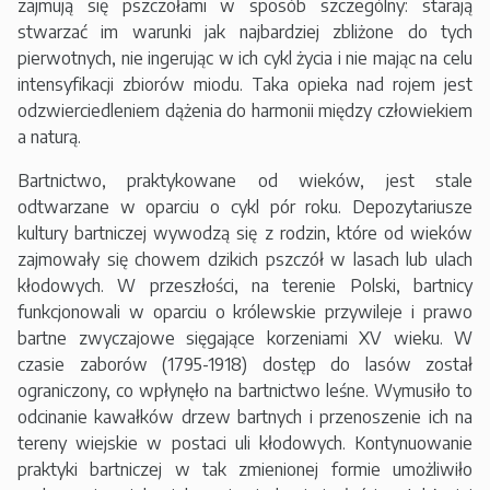
zajmują się pszczołami w sposób szczególny: starają
stwarzać im warunki jak najbardziej zbliżone do tych
pierwotnych, nie ingerując w ich cykl życia i nie mając na celu
intensyfikacji zbiorów miodu. Taka opieka nad rojem jest
odzwierciedleniem dążenia do harmonii między człowiekiem
a naturą.
Bartnictwo, praktykowane od wieków, jest stale
odtwarzane w oparciu o cykl pór roku. Depozytariusze
kultury bartniczej wywodzą się z rodzin, które od wieków
zajmowały się chowem dzikich pszczół w lasach lub ulach
kłodowych. W przeszłości, na terenie Polski, bartnicy
funkcjonowali w oparciu o królewskie przywileje i prawo
bartne zwyczajowe sięgające korzeniami XV wieku. W
czasie zaborów (1795-1918) dostęp do lasów został
ograniczony, co wpłynęło na bartnictwo leśne. Wymusiło to
odcinanie kawałków drzew bartnych i przenoszenie ich na
tereny wiejskie w postaci uli kłodowych. Kontynuowanie
praktyki bartniczej w tak zmienionej formie umożliwiło