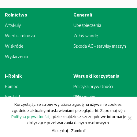
Rolnictwo
Generali
Artykuły
Ubezpieczenia
Wiedza rolnicza
Zgłoś szkodę
W skrócie
Szkoda AC – serwisy maszyn
Wydarzenia
i-Rolnik
Warunki korzystania
Pomoc
Polityka prywatności
Kontakt
Pliki cookies
Korzystając ze strony wyrażasz zgodę na używanie cookies,
Rejestracja - korzyści
Regulamin
zgodnie z aktualnymi ustawieniami przeglądarki. Zapoznaj się z
Polityką prywatności
, gdzie znajdziesz szczegółowe informacje
dotyczące przetwarzania danych osobowych.
Akceptuj
Zamknij
© Generali Towarzystwo Ubezpieczeń S.A. Wszelkie prawa zastrzeżone.