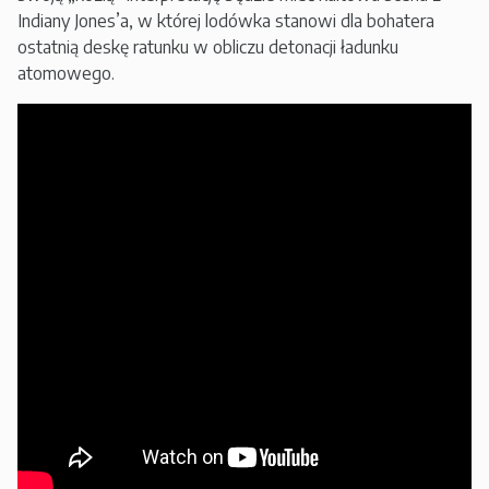
Indiany Jones’a, w której lodówka stanowi dla bohatera
ostatnią deskę ratunku w obliczu detonacji ładunku
atomowego.