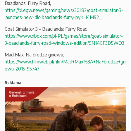
Baadlands: Furry Road,
https://pl.egw.news/gaming/news/30182/goat-simulator-3-
launches-new-dlc-baadlands-furry–pyKH4M92_
Goat Simulator 3 – Baadlands: Furry Road,
https://www.xbox.com/pl-PL/games/store/goat-simulator-
3-baadlands-furry-road-windows-edition/9N14GF3D5WQ3
Mad Max: Na drodze gniewu,
https://www.filmweb.pl/film/Mad+Max%3A+Na+drodze+gni
ewu-2015-95747
Reklama