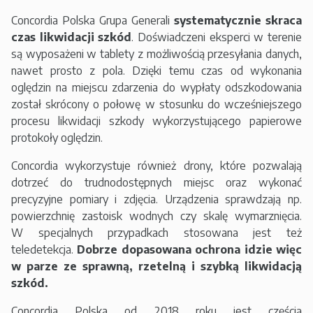
Concordia Polska Grupa Generali
systematycznie skraca
czas likwidacji szkód
. Doświadczeni eksperci w terenie
są wyposażeni w tablety z możliwością przesyłania danych,
nawet prosto z pola. Dzięki temu czas od wykonania
oględzin na miejscu zdarzenia do wypłaty odszkodowania
został skrócony o połowę w stosunku do wcześniejszego
procesu likwidacji szkody wykorzystującego papierowe
protokoły oględzin.
Concordia wykorzystuje również drony, które pozwalają
dotrzeć do trudnodostępnych miejsc oraz wykonać
precyzyjne pomiary i zdjęcia. Urządzenia sprawdzają np.
powierzchnię zastoisk wodnych czy skalę wymarznięcia.
W specjalnych przypadkach stosowana jest też
teledetekcja.
Dobrze dopasowana ochrona idzie więc
w parze ze sprawną, rzetelną i szybką likwidacją
szkód.
Concordia Polska od 2018 roku jest częścią