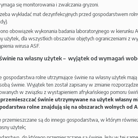
ymaga się monitorowania i zwalczania gryzoni.
rzeba wykładać mat dezynfekcyjnych przed gospodarstwem rolnym
dy).
iono obowiązek wykonania badania laboratoryjnego w kierunku A
y użytek, dla wszystkich obszarów objętych ograniczeniami z wy
pienia wirusa ASF.
 świnie na własny użytek – wyjątek od wymagań wob
e gospodarstwa rolne utrzymujące świnie na własny użytek maj
sobą świnie. Wyjątek ten został zapisany w zmianie rozporząd
wanych w związku z wystąpieniem afrykańskiego pomoru świń 
przemieszczać świnie utrzymywane na użytek własny m
spodarstwa rolne znajdują się na obszarach wolnych od 
e przemieszczane są do innego gospodarstwa, w którym również 
asny użytek;
darstwo, do którego przemieszczane są świnie, leży w tej samej 