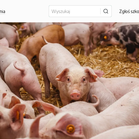
nia
Zgłoś szk