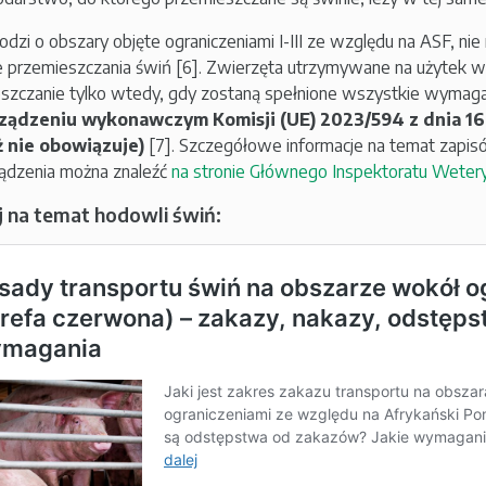
chodzi o obszary objęte ograniczeniami I-III ze względu na ASF, 
e przemieszczania świń [6]. Zwierzęta utrzymywane na użytek 
szczanie tylko wtedy, gdy zostaną spełnione wszystkie wymaga
ządzeniu wykonawczym Komisji (UE) 2023/594 z dnia 1
ż nie obowiązuje)
[7]. Szczegółowe informacje na temat zap
ądzenia można znaleźć
na stronie Głównego Inspektoratu Wetery
 na temat hodowli świń: