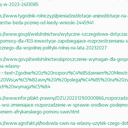
ej-w-2023-2433085
s://www.tygodnik-rolniczy.pl/pieniadze/dotacje-unijne/dotacje-n
rstw-beda-pozniej-od-kiedy-wnioski-2445941
s://www.gov.pl/web/rolnictwo/wytyczne-szczegolowe-dotyczac
pomocy-dla-i103-inwestycje-zapobiegajace-rozprzestrzenianiu-
icznego-dla-wspolnej-polityki-rolnej-na-lata-20232027
ps://www.gov.pl/web/rolnictwo/uproszczenie-wymagan-dla-gosp
na-wlasny-
#:~:text=Zgodnie%20z%20rozporz%C4%85dzeniem%20Minis
%20Wsi,w%C5%82asny%20i%20polegaj%C4%85%20na%20zwo
ych%20wymaga%C5%84
s://www.infor.pl/akt-prawny/DZU.2023.129.0000866,rozporzadzen
u-wsi-zmieniajace-rozporzadzenie-w-sprawie-srodkow-podejm
eniem-afrykanskiego-pomoru-swin.html
ps://www.agrofakt.pl/hodowla-swin-na-wlasny-uzytek-czego-d