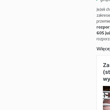
Jeżeli 
zakresi
przemie
rozpor
605 ju
rozporz
Więcej