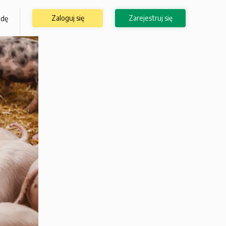
Zaloguj się
Zarejestruj się
odę