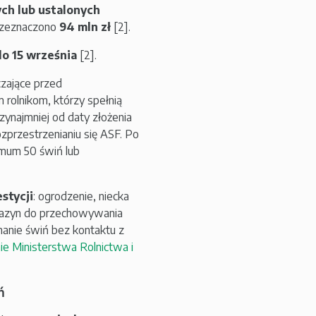
ch lub ustalonych
przeznaczono
94 mln zł
[2].
do 15 września
[2].
zające przed
 rolnikom, którzy spełnią
zynajmniej od daty złożenia
zprzestrzenianiu się ASF. Po
nimum 50 świń lub
stycji
: ogrodzenie, niecka
agazyn do przechowywania
manie świń bez kontaktu z
nie Ministerstwa Rolnictwa i
ń