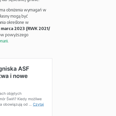
nie ma obniżenia wymagań w
własny mogą być
nia określone w
6 marca 2023 (RWK 2021/
isów powyższego
narii
.