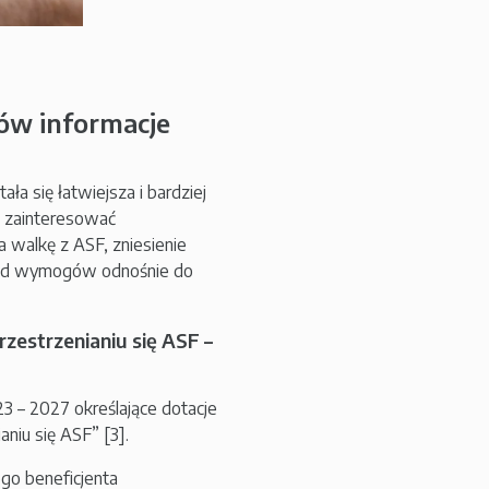
ków informacje
ła się łatwiejsza i bardziej
ą zainteresować
a walkę z ASF, zniesienie
k od wymogów odnośnie do
zestrzenianiu się ASF –
– 2027 określające dotacje
aniu się ASF” [3].
ego beneficjenta