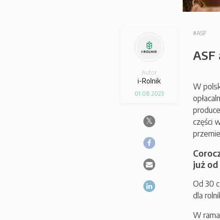
#ASF
ASF 
Autor
i-Rolnik
W polsk
01.08.2023
opłacal
produce
części 
przemie
Corocz
już od
Od 30 c
dla roln
W ramac