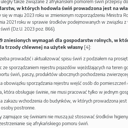
 uległy także związane z afrykańskim pomorem świń przepisy d
arstw, w których hodowla świń prowadzona jest na wła
y się w maju 2023 roku w zmienionym rozporządzeniu Ministra Ro
pnia 2021 roku w sprawie środków podejmowanych w związku z
świń (Dz.U. 2023 poz. 866).
9 zniesionych wymagań dla gospodarstw rolnych, w któ
a trzody chlewnej na użytek własny
[4]:
rzeba prowadzić i aktualizować spisu świń z podziałem na prosięta,
c ze sporządzaniem rejestru pojazdów wjeżdżających na teren g
portu świń, paszy, produktów ubocznych pochodzenia zwierzęce
a obowiązku sporządzania rejestru wejść osób do pomieszczeń d
, która obsługuje świnie, nie musi pracować tylko w jednym gos
a zakazu wchodzenia do budynków, w których prowadzona jest 
 osoby postronne.
 zajmujące się świniami nie muszą już stosować środków higieny
zestrzenianie się afrykańskiego pomoru świń.