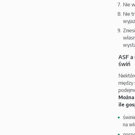
Nie w
Nie t
wyjaz
Znies
własn
wystą
ASF a
świń
Niektór
między 
podejmo
Można 
ile go
świni
na wł
gospo