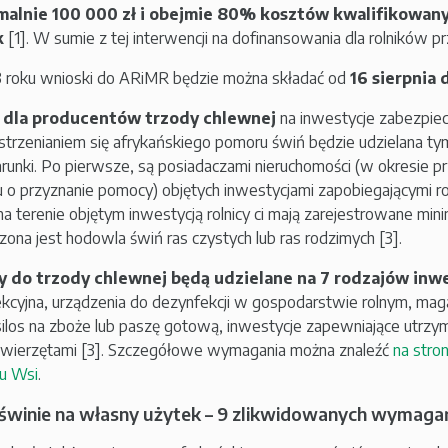
alnie 100 000 zł i obejmie 80% kosztów kwalifikowany
k
[1]. W sumie z tej interwencji na dofinansowania dla rolników 
roku wnioski do ARiMR będzie można składać od
16 sierpnia 
dla producentów trzody chlewnej
na inwestycje zabezpiec
strzenianiem się afrykańskiego pomoru świń będzie udzielana tym
unki. Po pierwsze, są posiadaczami nieruchomości (w okresie pr
 o przyznanie pomocy) objętych inwestycjami zapobiegającymi ro
 na terenie objętym inwestycją rolnicy ci mają zarejestrowane mi
ona jest hodowla świń ras czystych lub ras rodzimych [3].
y do trzody chlewnej będą udzielane na 7 rodzajów inwe
kcyjna, urządzenia do dezynfekcji w gospodarstwie rolnym, m
silos na zboże lub paszę gotową, inwestycje zapewniające utrzy
zwierzętami [3]. Szczegółowe wymagania można znaleźć
na stro
u Wsi
.
świnie na własny użytek – 9 zlikwidowanych wymaga