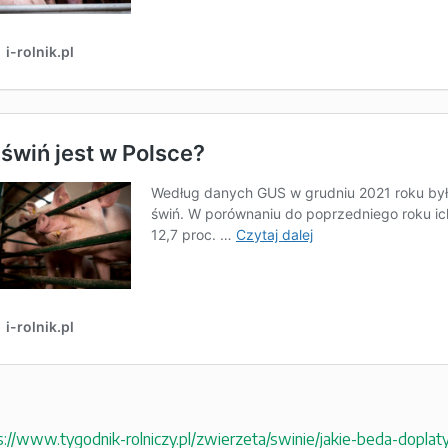
s://www.tygodnik-rolniczy.pl/zwierzeta/swinie/jakie-beda-dopl