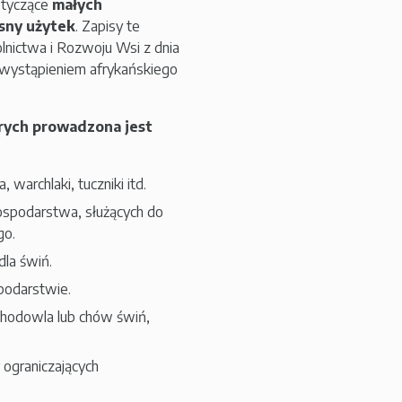
otyczące
małych
sny użytek
. Zapisy te
lnictwa i Rozwoju Wsi z dnia
 wystąpieniem afrykańskiego
rych prowadzona jest
 warchlaki, tuczniki itd.
ospodarstwa, służących do
go.
la świń.
podarstwie.
hodowla lub chów świń,
 ograniczających