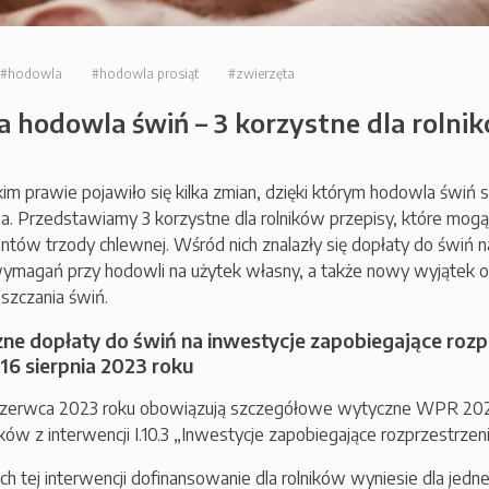
#hodowla
#hodowla prosiąt
#zwierzęta
a hodowla świń – 3 korzystne dla rolni
im prawie pojawiło się kilka zmian, dzięki którym hodowla świń sta
na. Przedstawiamy 3 korzystne dla rolników przepisy, które mog
ntów trzody chlewnej. Wśród nich znalazły się dopłaty do świń n
wymagań przy hodowli na użytek własny, a także nowy wyjąte
szczania świń.
ne dopłaty do świń na inwestycje zapobiegające rozpr
 16 sierpnia 2023 roku
zerwca 2023 roku obowiązują szczegółowe wytyczne WPR 2023 
ików z interwencji I.10.3 „Inwestycje zapobiegające rozprzestrzeni
h tej interwencji dofinansowanie dla rolników wyniesie dla jedn