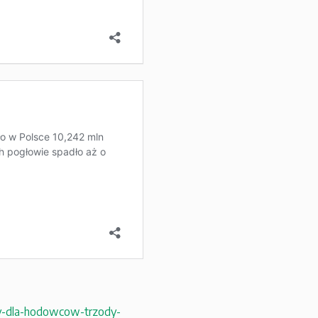
aty-dla-hodowcow-trzody-