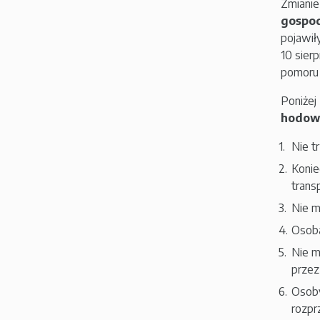
Zmianie
gospod
pojawił
10 sier
pomoru 
Poniżej
hodowl
Nie t
Konie
trans
Nie m
Osoba
Nie m
przez
Osoby
rozpr