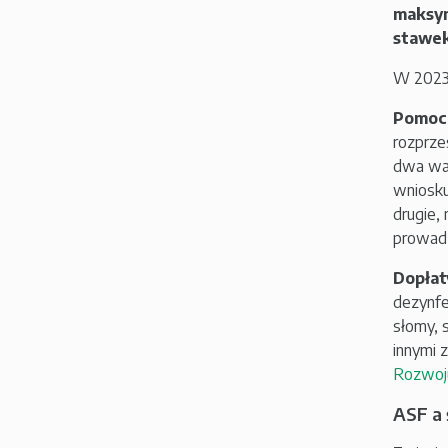
maksym
stawe
W 2023 
Pomoc 
rozprze
dwa war
wniosku
drugie,
prowadz
Dopłat
dezynfe
słomy, 
innymi 
Rozwoj
ASF a 