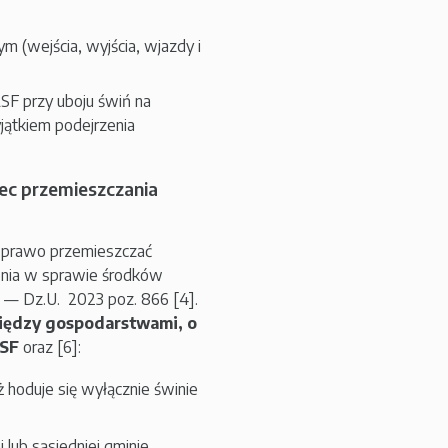
 (wejścia, wyjścia, wjazdy i
SF przy uboju świń na
jątkiem podejrzenia
ec przemieszczania
ą prawo przemieszczać
zenia w sprawie środków
— Dz.U. 2023 poz. 866 [4].
iędzy gospodarstwami, o
ASF
oraz [6]:
hoduje się wyłącznie świnie
lub sąsiedniej gminie.