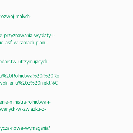
a-rozwoj-malych-
e-przyznawania-wyplaty-i-
sie-asf-w-ramach-planu-
odarstw-utrzymujacych-
tra%20Rolnictwa%20i%20Ro
lnieniu%20z%20niekt%C
ie-ministra-rolnictwa-i-
owanych-w-zwiazku-z-
otycza-nowe-wymagania/