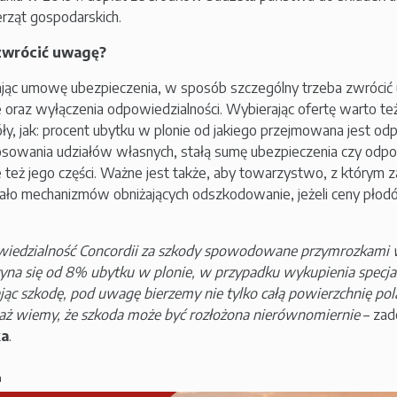
erząt gospodarskich.
zwrócić uwagę?
jąc umowę ubezpieczenia, w sposób szczególny trzeba zwrócić u
je oraz wyłączenia odpowiedzialności. Wybierając ofertę warto te
ły, jak: procent ubytku w plonie od jakiego przejmowana jest od
osowania udziałów własnych, stałą sumę ubezpieczenia czy odpo
le też jego części. Ważne jest także, aby towarzystwo, z którym 
ło mechanizmów obniżających odszkodowanie, jeżeli ceny płodó
wiedzialność Concordii za szkody spowodowane przymrozkami
yna się od 8% ubytku w plonie, w przypadku wykupienia specjaln
jąc szkodę, pod uwagę bierzemy nie tylko całą powierzchnię pola,
ż wiemy, że szkoda może być rozłożona nierównomiernie
– zad
a
.
a