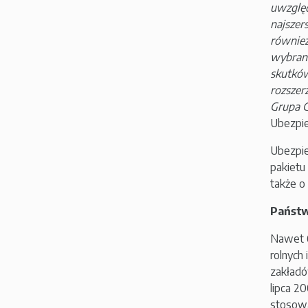
uwzględ
najszer
również
wybrany
skutków
rozszer
Grupa G
Ubezpie
Ubezpie
pakietu
także o
Państw
Nawet 6
rolnych
zakładó
lipca 2
stosowa