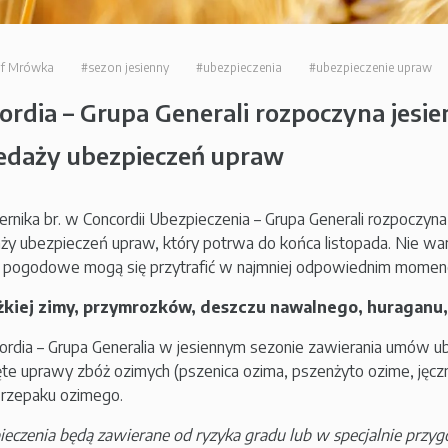
of Mrówka
#sezon jesienny
#ubezpieczenia
#ubezpieczenie upraw
ordia – Grupa Generali rozpoczyna jesi
edaży ubezpieczeń upraw
iernika br. w Concordii Ubezpieczenia – Grupa Generali rozpoczyna
ży ubezpieczeń upraw, który potrwa do końca listopada. Nie war
 pogodowe mogą się przytrafić w najmniej odpowiednim momenc
żkiej zimy, przymrozków, deszczu nawalnego, huraganu,
rdia – Grupa Generalia w jesiennym sezonie zawierania umów u
ęte uprawy zbóż ozimych (pszenica ozima, pszenżyto ozime, jęcz
rzepaku ozimego.
ieczenia będą zawierane od ryzyka gradu lub w specjalnie przy