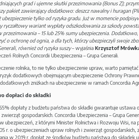
niających grad i ujemne skutki przezimowania (Bonus Z); przym
szy pakiet zawierający dodatkowo: deszcz nawalny i huragan (Pl
 ubezpieczenie tylko od ryzyka gradu. Już w momencie podpis
 ryczałtowy wariant wypłaty odszkodowania za szkody powst
 przezimowania – 15 lub 25% sumy ubezpieczenia. Dodatkowo,
zyć o ochronę od ognia, a dla tych, którzy ubezpieczyli swoje zb
enerali, również od ryzyka suszy
– wyjaśnia
Krzysztof Mrówk
czeń Rolnych Concordii Ubezpieczenia – Grupa Generali.
czenie rolnika, to nie tylko ubezpieczenie upraw, warto pamiętać 
 ryzyk dodatkowych obejmującym ubezpieczenie Ochrony Prawnej 
 dodatkowych zniżkach na ubezpieczenie w ramach Concordia Agr
o dopłaci do składki
5% dopłaty z budżetu państwa do składki gwarantuje ustawa 
 i zwierząt gospodarskich. Concordia Ubezpieczenia – Grupa Genera
w ubezpieczeń, z którymi Minister Rolnictwa i Rozwoju Wsi, na
005 r. o ubezpieczeniach upraw rolnych i zwierząt gospodarskic
nia w 2019 r. dopłat ze środków budżetu państwa do składek u