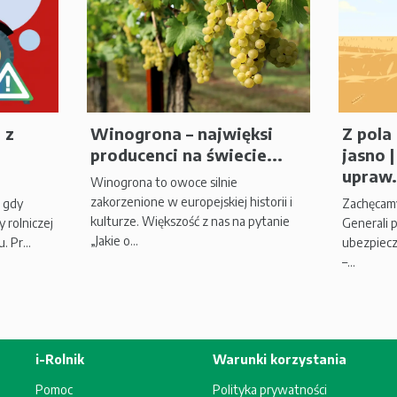
 z
Winogrona – najwięksi
Z pola 
producenci na świecie...
jasno 
upraw.
Winogrona to owoce silnie
zakorzenione w europejskiej historii i
, gdy
Zachęcamy
kulturze. Większość z nas na pytanie
 rolniczej
Generali 
„Jakie o...
 Pr...
ubezpiecz
–...
i-Rolnik
Warunki korzystania
Pomoc
Polityka prywatności