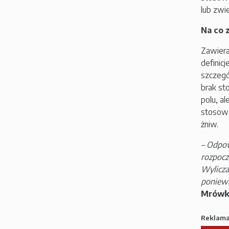
lub zwi
Na co 
Zawiera
definic
szczegó
brak st
polu, a
stosowa
żniw.
– Odpo
rozpocz
Wylicza
poniewa
Mrówk
Reklam