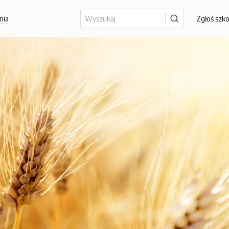
nia
Zgłoś szk