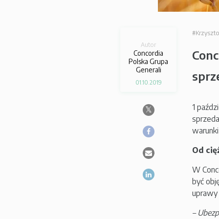
#Krzyszt
Autor
Conc
Concordia
Polska Grupa
Generali
sprz
01.10.2019
1 paźdz
sprzeda
warunki
Od cię
W Conco
być obj
uprawy 
– Ubezp