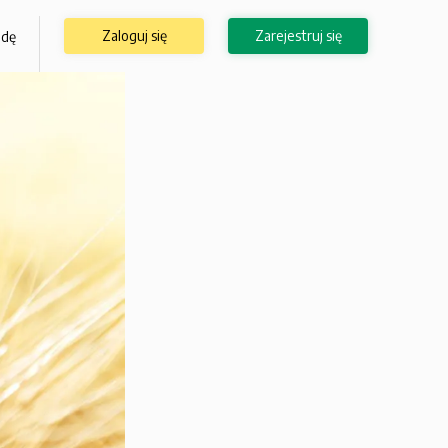
Zaloguj się
Zarejestruj się
odę