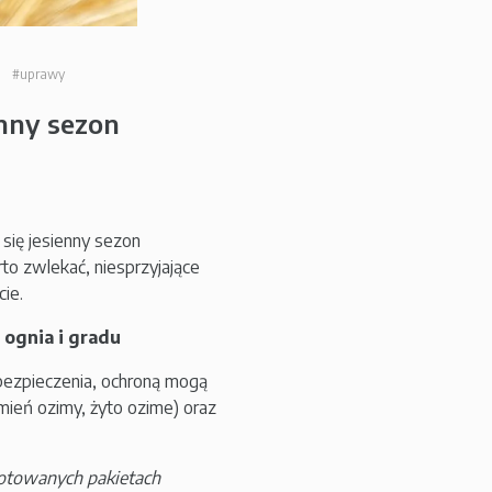
#uprawy
enny sezon
 się jesienny sezon
to zwlekać, niesprzyjające
ie.
 ognia i gradu
bezpieczenia, ochroną mogą
mień ozimy, żyto ozime) oraz
gotowanych pakietach