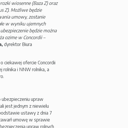
rozki wiosenne (Baza Z) oraz
us Z). Możliwe będzie
ywania umowy, zostanie
ałe w wyniku ujemnych
 ubezpieczenie będzie można
oża ozime w Concordii –
a,
dyrektor Biura
o ciekawej ofercie Concordii
rolnika i NNW rolnika, a
o.
o ubezpieczeniu upraw
li jest jednym z niewielu
 podstawie ustawy z dnia 7
h, zawarł umowę w sprawie
bezpieczenia upraw rolnych