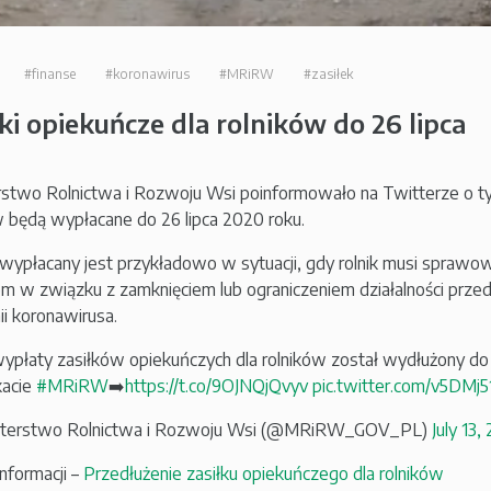
#finanse
#koronawirus
#MRiRW
#zasiłek
łki opiekuńcze dla rolników do 26 lipca
rstwo Rolnictwa i Rozwoju Wsi poinformowało na Twitterze o tym
w będą wypłacane do 26 lipca 2020 roku.
 wypłacany jest przykładowo w sytuacji, gdy rolnik musi sprawo
em w związku z zamknięciem lub ograniczeniem działalności przed
i koronawirusa.
ypłaty zasiłków opiekuńczych dla rolników został wydłużony do
kacie
#MRiRW
➡️
https://t.co/9OJNQjQvyv
pic.twitter.com/v5DMj5
sterstwo Rolnictwa i Rozwoju Wsi (@MRiRW_GOV_PL)
July 13,
informacji –
Przedłużenie zasiłku opiekuńczego dla rolników