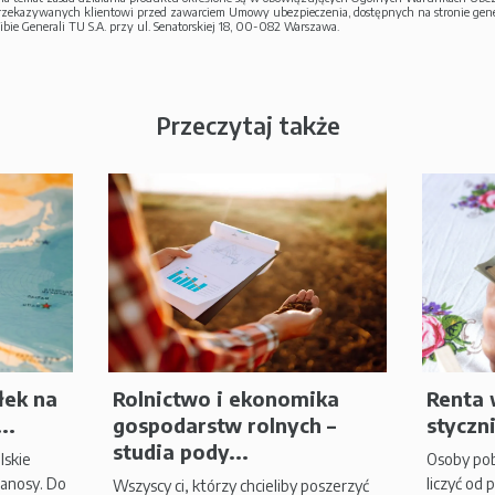
przekazywanych klientowi przed zawarciem Umowy ubezpieczenia, dostępnych na stronie gener
ibie Generali TU S.A. przy ul. Senatorskiej 18, 00-082 Warszawa.
Przeczytaj także
łek na
Rolnictwo i ekonomika
Renta 
..
gospodarstw rolnych –
styczn
studia pody...
lskie
Osoby pob
banosy. Do
liczyć od
Wszyscy ci, którzy chcieliby poszerzyć