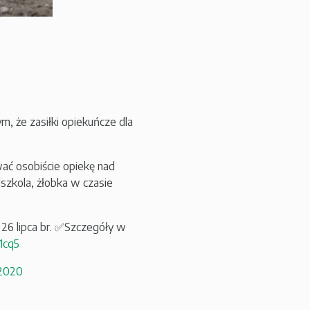
, że zasiłki opiekuńcze dla
wać osobiście opiekę nad
szkola, żłobka w czasie
 26 lipca br. ✅Szczegóły w
1cq5
 2020