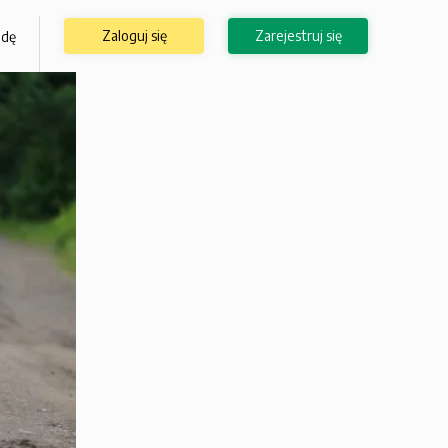
Zaloguj się
Zarejestruj się
odę