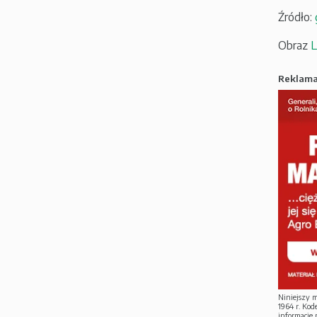
Źródło:
Obraz
L
Reklam
Niniejszy m
1964 r. Ko
informacje