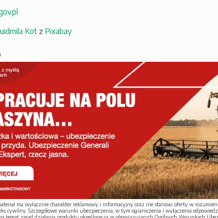
gov.pl
uidmila Kot
z
Pixabay
a
ateriał ma wyłącznie charakter reklamowy i informacyjny oraz nie stanowi oferty w rozumieni
deks cywilny. Szczegółowe warunki ubezpieczenia, w tym ograniczenia i wyłączenia odpowiedz
 na temat zasad działania produktu określone są w obowiązujących Ogólnych Warunkach Ubezp