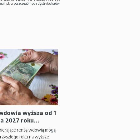
ali.pl, u poszczególnych dystrybutorów
wdowia wyższa od 1
ia 2027 roku...
ierające rentę wdowią mogą
 przyszłego roku na wyższe