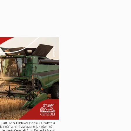
u art. 66 § 1 ustawy z dnia 23 kwietnia
ialności z nimi związane, jak również
ieczenia Generali Agro Ekspert / Sprzęt