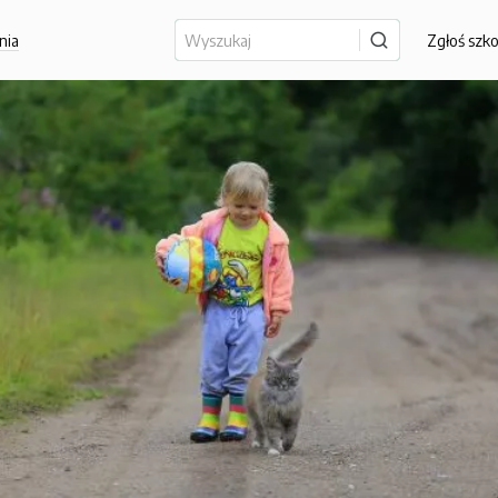
nia
Zgłoś szk