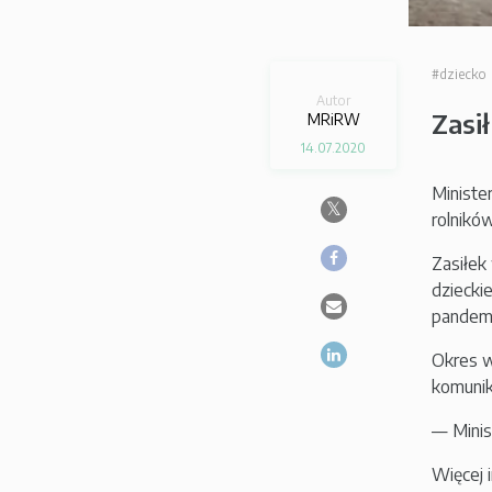
#dziecko
Autor
Zasi
MRiRW
14.07.2020
Ministe
rolnikó
Zasiłek
dziecki
pandemi
Okres w
komuni
— Mini
Więcej 