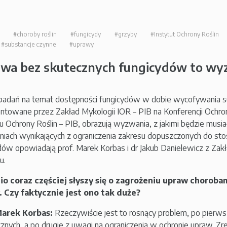
#choroby roślin
#fungicydy
#grzyby
#Instytut Ochrony Roślin
#substancje czynne
#uprawy
wa bez skutecznych fungicydów to wy
badań na temat dostępności fungicydów w dobie wycofywania su
ntowane przez Zakład Mykologii IOR – PIB na Konferencji Ochron
tu Ochrony Roślin – PIB, obrazują wyzwania, z jakimi będzie musia
niach wynikających z ograniczenia zakresu dopuszczonych do sto
dów opowiadają prof. Marek Korbas i dr Jakub Danielewicz z Zak
u.
io coraz częściej słyszy się o zagrożeniu upraw choro
. Czy faktycznie jest ono tak duże?
Marek Korbas:
Rzeczywiście jest to rosnący problem, po pierw
cznych, a po drugie z uwagi na ograniczenia w ochronie upraw. Zr