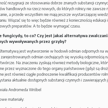
ność rezygnacji ze stosowania dobrze znanych substancji czynnych
ów handlowych na rzecz nowych, do których rolnicy nie zawsze
anie, a przede wszystkim nie mają jeszcze wystarczającej wiedz
niu. Wiązać się to więc będzie również z koniecznością edukacji
owych preparatów. A to będzie wymagać czasu.
nie fungicydy, to co? Czy jest jakaś alternatywa zwalczani
nych wywoływanych przez grzyby?
lternatywą jest wytworzenie w hodowli odmian odpornych na w
 zarejestrowanych odmian cechujących się wysoką odpornością n
twórcze. Na znaczeniu zyskują również metody biologiczne, któ
e przez wyznaczone do tego organy państwowe (gdyż są droższ
ne jest również ciągłe podnoszenie kwalifikacji producentów rol
stania aktualnie dostępnych substancji czynnych i zawierających 
iała Andromeda Wróbel
we materiały: