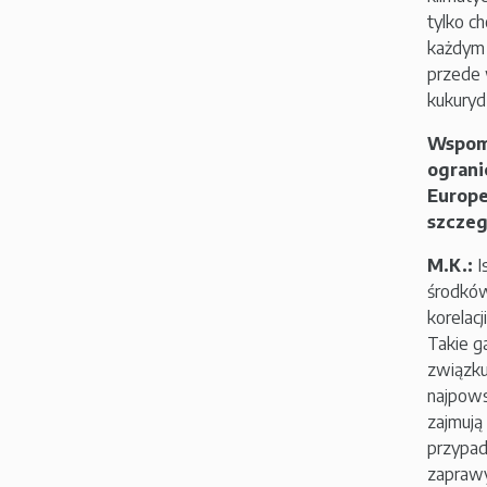
tylko c
każdym 
przede 
kukuryd
Wspomn
ograni
Europe
szczeg
M.K.:
I
środków
korelac
Takie g
związku
najpows
zajmują
przypad
zaprawy