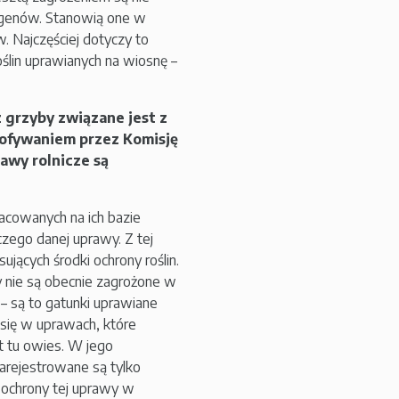
ogenów. Stanowią one w
 Najczęściej dotyczy to
ślin uprawianych na wiosnę –
grzyby związane jest z
cofywaniem przez Komisję
awy rolnicze są
pracowanych na ich bazie
zego danej uprawy. Z tej
jących środki ochrony roślin.
my nie są obecnie zagrożone w
– są to gatunki uprawiane
 się w uprawach, które
t tu owies. W jego
zarejestrowane są tylko
 ochrony tej uprawy w