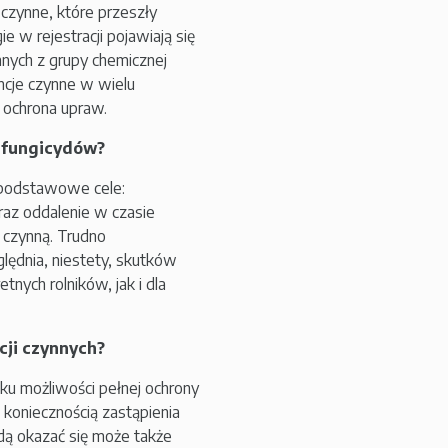
czynne, które przeszły
 w rejestracji pojawiają się
nnych z grupy chemicznej
ncje czynne w wielu
 ochrona upraw.
y fungicydów?
 podstawowe cele:
raz oddalenie w czasie
czynną. Trudno
lędnia, niestety, skutków
nych rolników, jak i dla
cji czynnych?
u możliwości pełnej ochrony
 koniecznością zastąpienia
ą okazać się może także