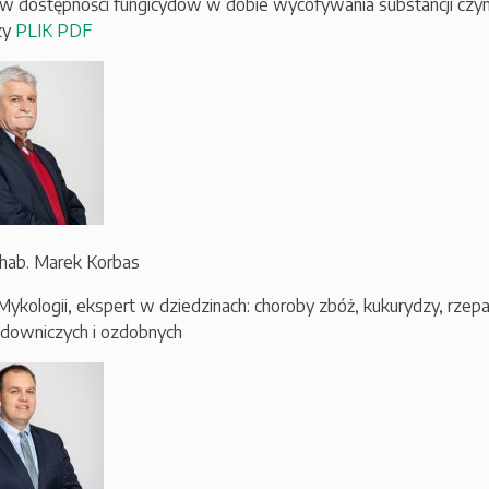
w dostępności fungicydów w dobie wycofywania substancji czynn
zy
PLIK PDF
r hab. Marek Korbas
Mykologii, ekspert w dziedzinach: choroby zbóż, kukurydzy, rze
sadowniczych i ozdobnych