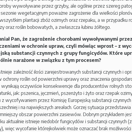
horoby wywoływane przez grzyby, ale ogólnie przez szereg pat
sezonie wegetacyjnym poważne zagrożenie dla wielkości plonów.
wszystkim plantacji zbóż ozimych oraz rzepaku, a w przypadku ro
zy oraz roślin bobowatych, a zwłaszcza łubinu żółtego.
iał Pan, że zagrożenie chorobami wywoływanymi przez 
czeniami w ochronie upraw, czyli mówiąc wprost – z wy
jską substancji czynnych z grupy fungicydów. Które upr
ólnie narażone w związku z tym procesem?
stnieje zależność ilości zarejestrowanych substancji czynnych i o
 ochrony roślin od powierzchni uprawy oraz znaczenia gospodarc
ji wynikają oczywiście konsekwencje dla producentów rolnych stosu
atunki, jak: pszenica, jęczmień, pszenżyto i żyto oraz rzepak ozi
 z wycofywaniem przez Komisję Europejską substancji czynnych 
zechniej i na największych areałach. Gorzej sytuacja przedstawia
 mniejszy obszar powierzchni zasiewów. Dobrym przykładem jes
ku aktualnie istnieje niedobór fungicydów i substancji czynnych (
), więc wycofanie którejkolwiek może oznaczać brak możliwości