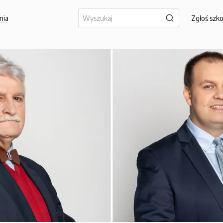
nia
Zgłoś szk