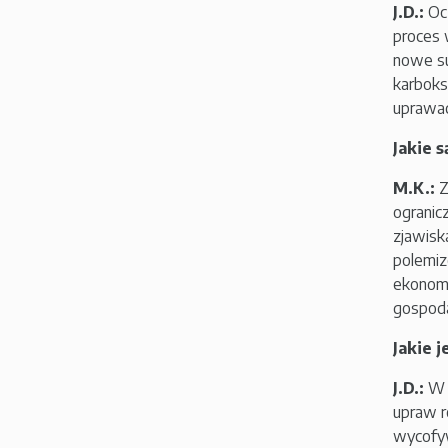
J.D.:
Ocz
proces 
nowe su
karboks
uprawac
Jakie 
M.K.:
Z
ogranic
zjawisk
polemiz
ekonomi
gospodar
Jakie 
J.D.:
W z
upraw r
wycofyw