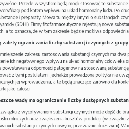
ywiście. Przede wszystkim będą mogli stosować te substancje 
weryfikacji pod kątem wpływu na układ hormonalny ludzi. Po drugie
bstancje i preparaty. Mowa tu między innymi o substancjach czy
yamidy (SDHI). Firmy fitofarmaceutyczne rejestrują nowe substa
h, a to oznacza, że w tym zakresie będzie możliwa odpowiednia
są zalety ograniczania liczby substancji czynnych z grup
mniejszenie zakresu zastosowania substancji czynnych ma dwa
zenie ich negatywnego wpływu na układ hormonalny człowieka o
a powstawania odporności patogenów na stosowaną substancję 
ować z tymi postulatami, jednakże prowadzona polityka nie uwzg
cznych jej wprowadzenia, a te będą znaczące zarówno dla konkret
ki jako całości.
jeszcze wady ma ograniczenie liczby dostępnych substan
wiązku z wycofywaniem substancji czynnych może dojść do brak
oślin rolniczych oraz zwiększenia kosztów produkcji (w związku z
anych substancji czynnych nowymi, przeważnie droższymi). Wad