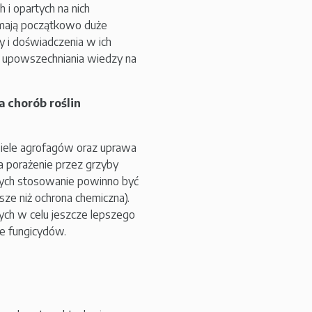
 i opartych na nich
 mają początkowo duże
y i doświadczenia w ich
 i upowszechniania wiedzy na
a chorób roślin
iele agrofagów oraz uprawa
a porażenie przez grzyby
rych stosowanie powinno być
e niż ochrona chemiczna).
nych w celu jeszcze lepszego
je fungicydów.