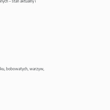
ych – stan aktualny i
paku, bobowatych, warzyw,