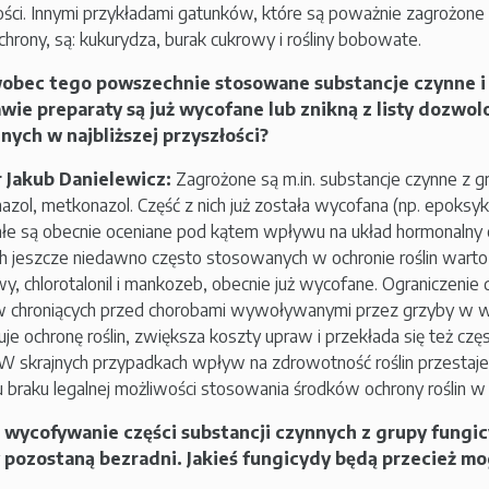
ości. Innymi przykładami gatunków, które są poważnie zagrożone 
ochrony, są: kukurydza, burak cukrowy i rośliny bobowate.
wobec tego powszechnie stosowane substancje czynne i
wie preparaty są już wycofane lub znikną z listy dozwo
nych w najbliższej przyszłości?
 Jakub Danielewicz:
Zagrożone są m.in. substancje czynne z gr
azol, metkonazol. Część z nich już została wycofana (np. epoksyk
łe są obecnie oceniane pod kątem wpływu na układ hormonalny 
h jeszcze niedawno często stosowanych w ochronie roślin warto 
y, chlorotalonil i mankozeb, obecnie już wycofane. Ograniczeni
 chroniących przed chorobami wywoływanymi przez grzyby w 
uje ochronę roślin, zwiększa koszty upraw i przekłada się też częs
. W skrajnych przypadkach wpływ na zdrowotność roślin przestaj
braku legalnej możliwości stosowania środków ochrony roślin w
 wycofywanie części substancji czynnych z grupy fungi
y pozostaną bezradni. Jakieś fungicydy będą przecież mo