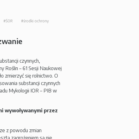
#ŚOR
#środki ochrony
zwanie
bstancji czynnych,
y Roślin – 61 Sesji Naukowej
ło zmierzyć się rolnictwo. O
sowania substancji czynnych
ładu Mykologii IOR – PIB w
bami wywoływanymi przez
sze z powodu zmian
esztą zagrożeniem są nie