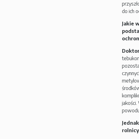
przyszł
do ich 
Jakie 
podsta
ochron
Doktor
tebukon
pozosta
czynnyc
metylow
środków
komplik
jakości
powodu 
Jednak
rolnic