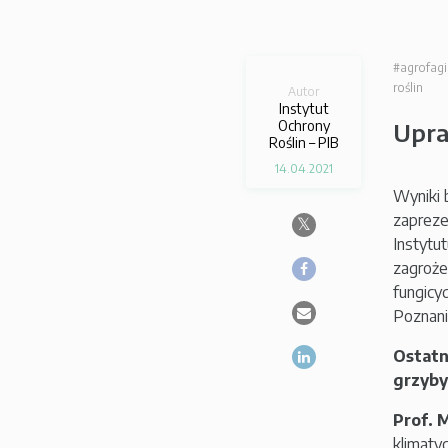
#agrofagi
roślin
Autor
Instytut
Ochrony
Upra
Roślin – PIB
14.04.2021
Wyniki 
zapreze
Instytu
zagroże
fungicy
Poznani
Ostatn
grzyby
Prof. 
klimaty