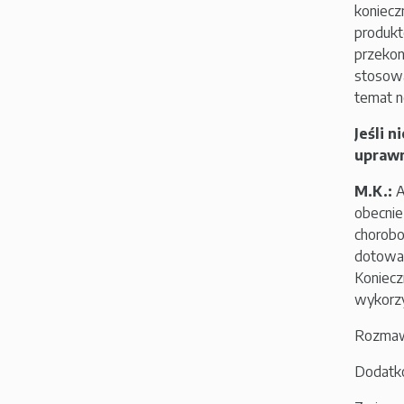
koniecz
produkt
przekon
stosowa
temat n
Jeśli 
upraw
M.K.:
A
obecnie
chorobo
dotowan
Koniecz
wykorzy
Rozmaw
Dodatko