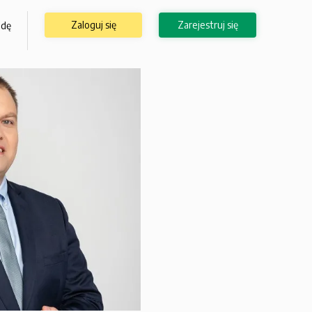
Zaloguj się
Zarejestruj się
odę