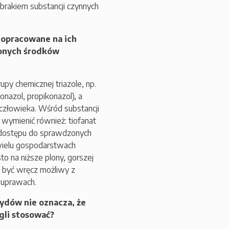
brakiem substancji czynnych
 opracowane na ich
lonych środków
upy chemicznej triazole, np.
onazol, propikonazol), a
człowieka. Wśród substancji
wymienić również: tiofanat
e dostępu do sprawdzonych
wielu gospodarstwach
to na niższe plony, gorszej
e być wręcz możliwy z
 uprawach.
cydów nie oznacza, że
gli stosować?