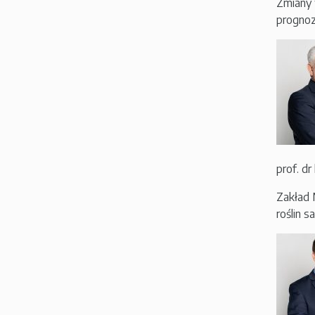
Zmiany 
progno
prof. d
Zakład 
roślin 