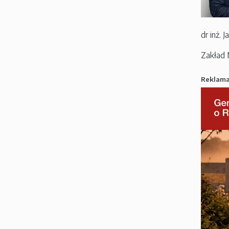
dr inż. 
Zakład 
Reklam