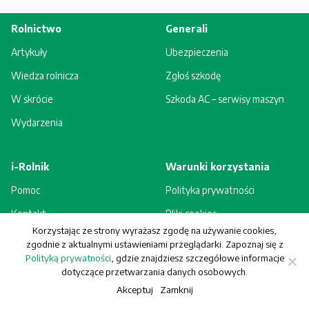
Rolnictwo
Generali
Artykuły
Ubezpieczenia
Wiedza rolnicza
Zgłoś szkodę
W skrócie
Szkoda AC – serwisy maszyn
Wydarzenia
i-Rolnik
Warunki korzystania
Pomoc
Polityka prywatności
Kontakt
Pliki cookies
Korzystając ze strony wyrażasz zgodę na używanie cookies,
Rejestracja - korzyści
Regulamin
zgodnie z aktualnymi ustawieniami przeglądarki. Zapoznaj się z
Polityką prywatności
, gdzie znajdziesz szczegółowe informacje
dotyczące przetwarzania danych osobowych.
Akceptuj
Zamknij
© Generali Towarzystwo Ubezpieczeń S.A. Wszelkie prawa zastrzeżone.