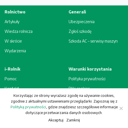
Rolnictwo
Generali
Artykuły
Ubezpieczenia
Wiedza rolnicza
Zgłoś szkodę
W skrócie
Szkoda AC – serwisy maszyn
Wydarzenia
i-Rolnik
Warunki korzystania
Pomoc
Polityka prywatności
Kontakt
Pliki cookies
Korzystając ze strony wyrażasz zgodę na używanie cookies,
Rejestracja - korzyści
Regulamin
zgodnie z aktualnymi ustawieniami przeglądarki. Zapoznaj się z
Polityką prywatności
, gdzie znajdziesz szczegółowe informacje
dotyczące przetwarzania danych osobowych.
Akceptuj
Zamknij
© Generali Towarzystwo Ubezpieczeń S.A. Wszelkie prawa zastrzeżone.