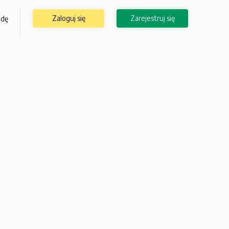
Zaloguj się
Zarejestruj się
odę