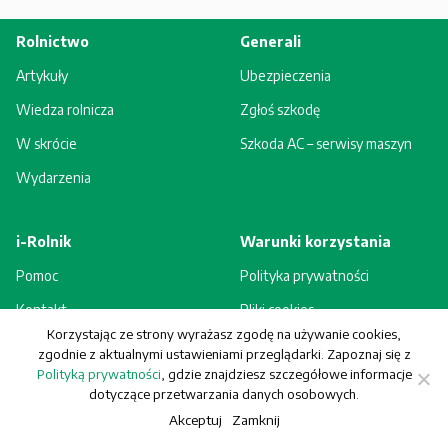
Rolnictwo
Generali
Artykuły
Ubezpieczenia
Wiedza rolnicza
Zgłoś szkodę
W skrócie
Szkoda AC – serwisy maszyn
Wydarzenia
i-Rolnik
Warunki korzystania
Pomoc
Polityka prywatności
Kontakt
Pliki cookies
Korzystając ze strony wyrażasz zgodę na używanie cookies,
Rejestracja - korzyści
Regulamin
zgodnie z aktualnymi ustawieniami przeglądarki. Zapoznaj się z
Polityką prywatności
, gdzie znajdziesz szczegółowe informacje
dotyczące przetwarzania danych osobowych.
Akceptuj
Zamknij
© Generali Towarzystwo Ubezpieczeń S.A. Wszelkie prawa zastrzeżone.