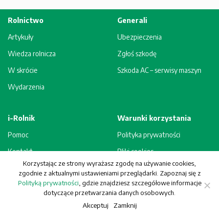
Rolnictwo
Generali
Artykuły
Ubezpieczenia
Wiedza rolnicza
Zgłoś szkodę
W skrócie
Szkoda AC – serwisy maszyn
Wydarzenia
i-Rolnik
Warunki korzystania
Pomoc
Polityka prywatności
Kontakt
Pliki cookies
Korzystając ze strony wyrażasz zgodę na używanie cookies,
Rejestracja - korzyści
Regulamin
zgodnie z aktualnymi ustawieniami przeglądarki. Zapoznaj się z
Polityką prywatności
, gdzie znajdziesz szczegółowe informacje
dotyczące przetwarzania danych osobowych.
Akceptuj
Zamknij
© Generali Towarzystwo Ubezpieczeń S.A. Wszelkie prawa zastrzeżone.