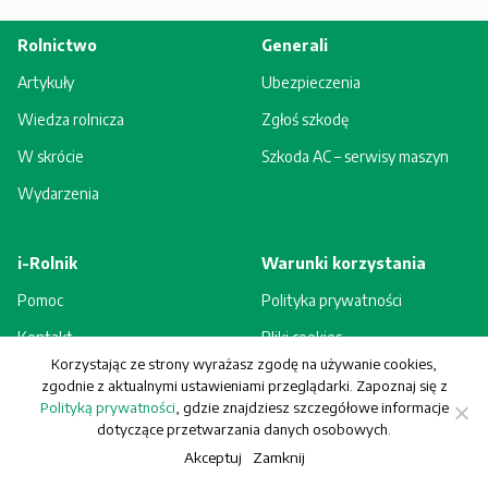
Rolnictwo
Generali
Artykuły
Ubezpieczenia
Wiedza rolnicza
Zgłoś szkodę
W skrócie
Szkoda AC – serwisy maszyn
Wydarzenia
i-Rolnik
Warunki korzystania
Pomoc
Polityka prywatności
Kontakt
Pliki cookies
Korzystając ze strony wyrażasz zgodę na używanie cookies,
Rejestracja - korzyści
Regulamin
zgodnie z aktualnymi ustawieniami przeglądarki. Zapoznaj się z
Polityką prywatności
, gdzie znajdziesz szczegółowe informacje
dotyczące przetwarzania danych osobowych.
Akceptuj
Zamknij
© Generali Towarzystwo Ubezpieczeń S.A. Wszelkie prawa zastrzeżone.