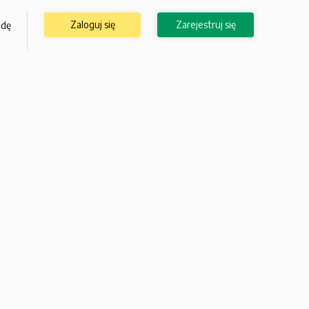
Zaloguj się
Zarejestruj się
odę