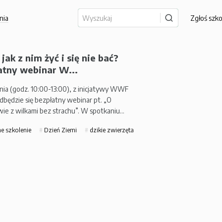
nia
Zgłoś szk
 jak z nim żyć i się nie bać?
atny webinar W...
nia (godz. 10:00-13:00), z inicjatywy WWF
odbędzie się bezpłatny webinar pt. „O
wie z wilkami bez strachu”. W spotkaniu…
e szkolenie
Dzień Ziemi
dzikie zwierzęta