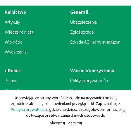
Rolnictwo
Generali
Artykuły
Ubezpieczenia
Wiedza rolnicza
Zgłoś szkodę
W skrócie
Szkoda AC – serwisy maszyn
Wydarzenia
i-Rolnik
Warunki korzystania
Pomoc
Polityka prywatności
Kontakt
Pliki cookies
Korzystając ze strony wyrażasz zgodę na używanie cookies,
Rejestracja - korzyści
Regulamin
zgodnie z aktualnymi ustawieniami przeglądarki. Zapoznaj się z
Polityką prywatności
, gdzie znajdziesz szczegółowe informacje
dotyczące przetwarzania danych osobowych.
Akceptuj
Zamknij
© Generali Towarzystwo Ubezpieczeń S.A. Wszelkie prawa zastrzeżone.