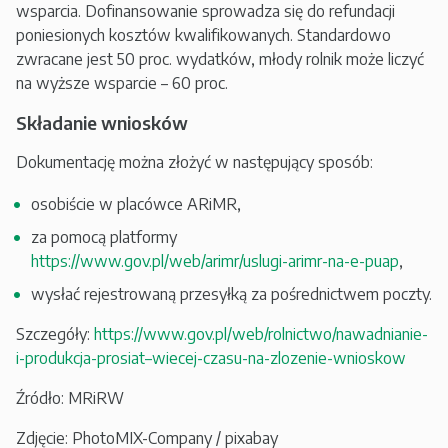
wsparcia. Dofinansowanie sprowadza się do refundacji
poniesionych kosztów kwalifikowanych. Standardowo
zwracane jest 50 proc. wydatków, młody rolnik może liczyć
na wyższe wsparcie – 60 proc.
Składanie wniosków
Dokumentację można złożyć w następujący sposób:
osobiście w placówce ARiMR,
za pomocą platformy
https://www.gov.pl/web/arimr/uslugi-arimr-na-e-puap
,
wysłać rejestrowaną przesyłką za pośrednictwem poczty.
Szczegóły:
https://www.gov.pl/web/rolnictwo/nawadnianie-
i-produkcja-prosiat–wiecej-czasu-na-zlozenie-wnioskow
Źródło: MRiRW
Zdjęcie: PhotoMIX-Company / pixabay