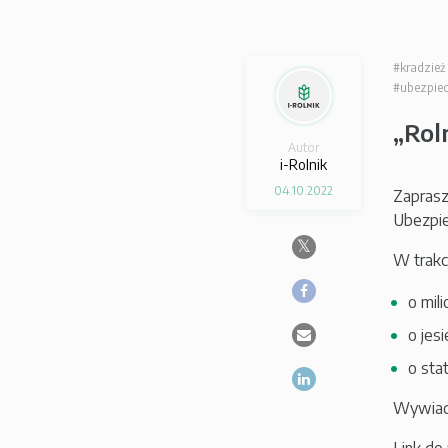
#kradzież
#ubezpiec
„Rol
Autor
i-Rolnik
04.10.2022
Zapras
Ubezpie
W trakc
o mil
o jes
o sta
Wywiad 