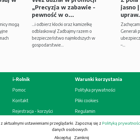
„Precyzja w zabawie -
jasno 
pewność w o...
upraw.
lnicy mogą
...i odbierz klocki oraz kamizelkę
Zachęcamy
yjne
odblaskową! Zadbajmy razem o
Generali 
amach
bezpieczeństwo najmłodszych w
ubezpiecz
gospodarstwie...
–...
i-Rolnik
Warunki korzystania
Pomoc
Polityka prywatności
Kontakt
Pliki cookies
Rejestracja - korzyści
Regulamin
z aktualnymi ustawieniami przeglądarki. Zapoznaj się z
Polityką prywatnośc
danych osobowych.
Ubezpieczeń S.A. Wszelkie prawa zastrzeżone.
Akceptuj
Zamknij