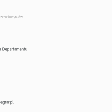
czenie budynków
m Departamentu
grar.pl.