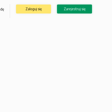
Zaloguj się
Zarejestruj się
odę