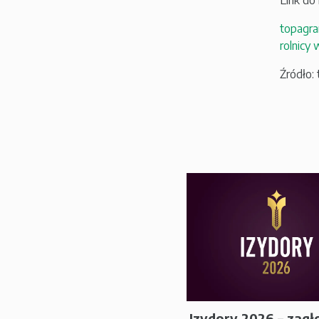
Link do
topagra
rolnicy
Źródło: 
Izydory 2026 – zagł