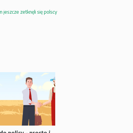
 jeszcze zetknęli się polscy
do polisy – prosto i