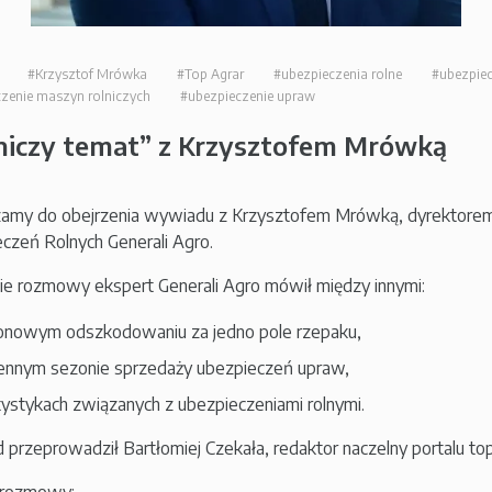
#Krzysztof Mrówka
#Top Agrar
#ubezpieczenia rolne
#ubezpie
zenie maszyn rolniczych
#ubezpieczenie upraw
niczy temat” z Krzysztofem Mrówką
zamy do obejrzenia wywiadu z Krzysztofem Mrówką, dyrektore
czeń Rolnych Generali Agro.
ie rozmowy ekspert Generali Agro mówił między innymi:
ionowym odszkodowaniu za jedno pole rzepaku,
iennym sezonie sprzedaży ubezpieczeń upraw,
tystykach związanych z ubezpieczeniami rolnymi.
przeprowadził Bartłomiej Czekała, redaktor naczelny portalu topa