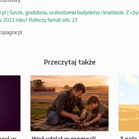
 rozmowy:
r.pl | Susze, gradobicia, uszkodzenia budynków i kradzieże. Z czym
 w 2022 roku? Rolniczy temat odc. 23
topagrar.pl
Przeczytaj także
osuj w
Weź udział w promocji
Z pola 