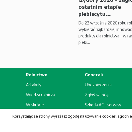
ostatnim etapie
plebiscytu...
Do 22 września 2026 roku ro
wybierać najbardziej innowac
produkty dla rolnictwa – w r
plebi...
Rolnictwo
Generali
Artykuły
Ubezpieczenia
Wiedza rolnicza
Zgłoś szkodę
W skrócie
Szkoda AC – serwisy
maszyn
Wydarzenia
Korzystając ze strony wyrażasz zgodę na używanie cookies, zgodnie 
© Generali Towarzystwo 