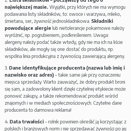
2.
Lista składników – począwszy od tego o
największej masie.
Wyjątki, przy których nie ma wymogu
podawania listy składników, to: owoce i warzywa, mleko,
śmietana, ser, żywność jednoskładnikowa.
Składniki
powodujące alergie
lub nietolerancje pokarmowe należy
wyróżnić, np. pogrubieniem, podkreśleniem. Uwaga:
alergeny należy podać także wtedy, gdy nie ma ich na liście
składników, ale mogły się one dostać do produktu, np.
wspólna linia produkcyjna z żywnością zawierającą alergeny.
3.
Dane identyfikujące producenta (nazwa lub imię i
nazwisko oraz adres)
– takie same jak przy oznaczeniu
miejsca sprzedaży. Warto zauważyć, że dobry produkt broni
się sam, a zadowolony klient dzięki czytelnej etykiecie może
ponowić zakupy, a także rekomendować produkt wśród
znajomych i w mediach społecznościowych. Czytelne dane
producenta to darmowa reklama!
4.
Data trwałości
– rolnik powinien określić ją korzystając z
polskich i branżowych norm i nie sprzedawać żywności po jej