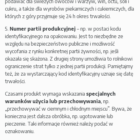
podawać dla świeżych owoców i warzyw, win, octu, soli i
cukru, a także dla wyrobów piekarniczych i cukierniczych, dla
których z góry przyjmuje się 24 h okres trwałości.
5.
Numer partii produkcyjnej
– np. w postaci kodu
identyfikacyjnego na opakowaniu. Jest to niezbędne ze
względu na bezpieczeństwo publiczne i możliwość
wycofania z rynku konkretnej partii żywności, np. jeśli
okazała się skażona. Z drugiej strony umożliwia to rolnikowi
ograniczenie strat tylko z jednej partii produkcji. Pamiętajmy
też, że za wystarczający kod identyfikacyjny uznaje się datę
trwałości.
Czasami produkt wymaga wskazania
specjalnych
warunków użycia lub przechowywania
, np.
„przechowywać w ciemnym i chłodnym miejscu”. Bywa, że
konieczna jest dalsza obróbka, np. ugotowanie lub
pieczenie. Taki informacje również należy podać w
oznakowaniu.