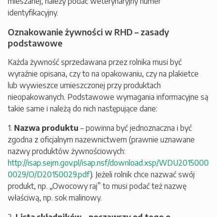
mieszanej, należy podać weterynaryjny numer
identyfikacyjny.
Oznakowanie żywności w RHD – zasady
podstawowe
Każda żywność sprzedawana przez rolnika musi być
wyraźnie opisana, czy to na opakowaniu, czy na plakietce
lub wywieszce umieszczonej przy produktach
nieopakowanych. Podstawowe wymagania informacyjne są
takie same i należą do nich następujące dane:
1.
Nazwa produktu
– powinna być jednoznaczna i być
zgodna z oficjalnym nazewnictwem (prawnie uznawane
nazwy produktów żywnościowych:
http://isap.sejm.gov.pl/isap.nsf/download.xsp/WDU2015000
0029/O/D20150029.pdf
). Jeżeli rolnik chce nazwać swój
produkt, np. „Owocowy raj” to musi podać też nazwę
właściwą, np. sok malinowy.