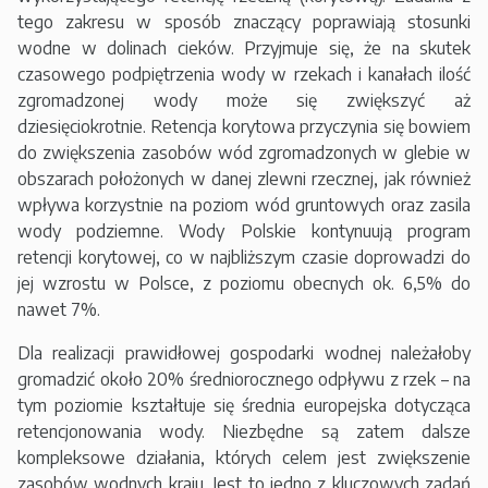
tego zakresu w sposób znaczący poprawiają stosunki
wodne w dolinach cieków. Przyjmuje się, że na skutek
czasowego podpiętrzenia wody w rzekach i kanałach ilość
zgromadzonej wody może się zwiększyć aż
dziesięciokrotnie. Retencja korytowa przyczynia się bowiem
do zwiększenia zasobów wód zgromadzonych w glebie w
obszarach położonych w danej zlewni rzecznej, jak również
wpływa korzystnie na poziom wód gruntowych oraz zasila
wody podziemne. Wody Polskie kontynuują program
retencji korytowej, co w najbliższym czasie doprowadzi do
jej wzrostu w Polsce, z poziomu obecnych ok. 6,5% do
nawet 7%.
Dla realizacji prawidłowej gospodarki wodnej należałoby
gromadzić około 20% średniorocznego odpływu z rzek – na
tym poziomie kształtuje się średnia europejska dotycząca
retencjonowania wody. Niezbędne są zatem dalsze
kompleksowe działania, których celem jest zwiększenie
zasobów wodnych kraju. Jest to jedno z kluczowych zadań