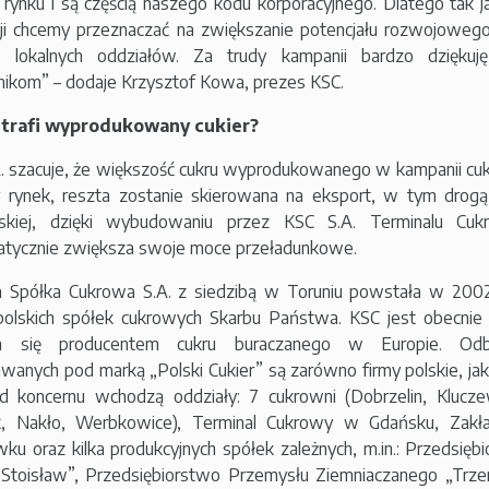
 rynku i są częścią naszego kodu korporacyjnego. Dlatego tak j
ji chcemy przeznaczać na zwiększanie potencjału rozwojoweg
h lokalnych oddziałów. Za trudy kampanii bardzo dziękuj
ikom” – dodaje Krzysztof Kowa, prezes KSC.
trafi wyprodukowany cukier?
. szacuje, że większość cukru wyprodukowanego w kampanii cuk
 rynek, reszta zostanie skierowana na eksport, w tym drogą
jskiej, dzięki wybudowaniu przez KSC S.A. Terminalu C
tycznie zwiększa swoje moce przeładunkowe.
 Spółka Cukrowa S.A. z siedzibą w Toruniu powstała w 2002
polskich spółek cukrowych Skarbu Państwa. KSC jest obecni
ym się producentem cukru buraczanego w Europie. Odb
wanych pod marką „Polski Cukier” są zarówno firmy polskie, ja
d koncernu wchodzą oddziały: 7 cukrowni (Dobrzelin, Klucze
k, Nakło, Werbkowice), Terminal Cukrowy w Gdańsku, Zakł
ku oraz kilka produkcyjnych spółek zależnych, m.in.: Przedsi
Stoisław”, Przedsiębiorstwo Przemysłu Ziemniaczanego „Trz