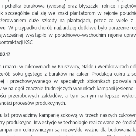
i pchełka burakowa (wiosną) oraz błyszczki, rolnice i piętnówk
k szczególnie dał się we znaki plantatorom w rejonie połu
żerowaniem duże szkody na plantacjach, przez co wiele z
wu. W przypadku chorób najbardziej dotkliwe było porażenie r
ajwcześniej wystąpiło w południowo–wschodnim rejonie upraw
kontraktacji KSC.
021?
 i marcu w cukrowniach w Kruszwicy, Nakle i Werbkowicach od
rzerób soku gęstego z buraków na cukier. Produkcja cukru z
iej i przechowywanego w specjalnych zbiornikach pozwala n
 w na ogół znacznie trudniejszych warunkach kampanii jesienno
ości przerobowych zakładów, a tym samym na lepsze wykorz
ności procesów produkcyjnych.
ku lat prowadzimy kampanię sokową w trzech naszych cukrownia
ry produkcyjne. Inwestycje w technologie realizowane ze śro
kampaniom cukrowniczym są niezwykle ważne dla budowania ko