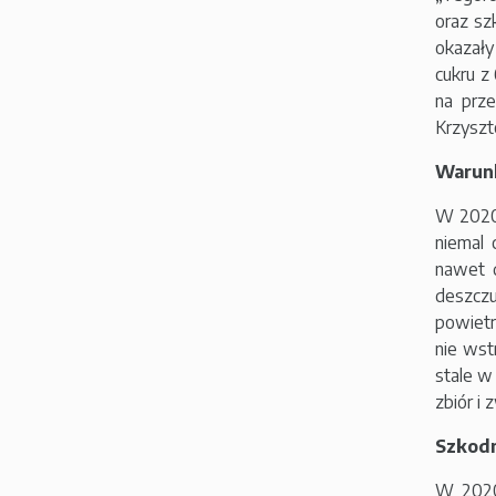
oraz sz
okazały
cukru z
na prz
Krzyszt
Warun
W 2020 
niemal 
nawet d
deszczu
powietr
nie wst
stale w
zbiór i
Szkodn
W 2020 