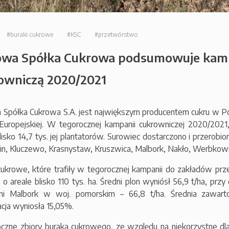
#buraki cukrowe
#KSC
#przetwórstwo
owa Spółka Cukrowa podsumowuje kam
owniczą 2020/2021
 Spółka Cukrowa S.A. jest największym producentem cukru w Po
Europejskiej. W tegorocznej kampanii cukrowniczej 2020/2021, 1
blisko 14,7 tys. jej plantatorów. Surowiec dostarczono i przerobi
in, Kluczewo, Krasnystaw, Kruszwica, Malbork, Nakło, Werbkowi
cukrowe, które trafiły w tegorocznej kampanii do zakładów pr
ji o areale blisko 110 tys. ha. Średni plon wyniósł 56,9 t/ha, p
ni Malbork w woj. pomorskim – 66,8 t/ha. Średnia zawarto
acja wyniosła 15,05%.
czne zbiory buraka cukrowego, ze względu na niekorzystne 