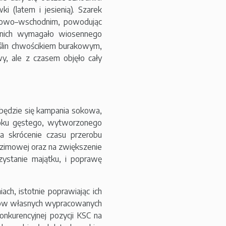
i (latem i jesienią). Szarek
dniowo–wschodnim, powodując
 nich wymagało wiosennego
oślin chwościkiem burakowym,
y, ale z czasem objęło cały
będzie się kampania sokowa,
 soku gęstego, wytworzonego
a skrócenie czasu przerobu
–zimowej oraz na zwiększenie
ystanie majątku, i poprawę
ch, istotnie poprawiając ich
dków własnych wypracowanych
nkurencyjnej pozycji KSC na