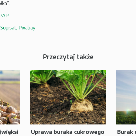
łka”.
PAP
:
Sopisat,
Pixabay
Przeczytaj także
jwięksi
Uprawa buraka cukrowego
Burak 