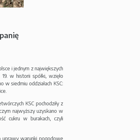
panię
lsce i jednym z największych
9. w historii spółki, wzięło
ono w siedmiu oddziałach KSC:
ce.
zetwórczych KSC pochodziły z
rzy czym najwyższy uzyskano w
ść cukru w burakach, czyli
dla uprawy warunki pogodowe