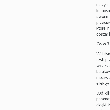
mszyce 
komośni
swoim 
przesie
które n
obszar 
Co w 2
W lutym
czyli p
wcześn
buraków
możliw
efektyw
„Od kil
paramet
dzięki 