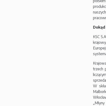
polskim
produkc
naszyc
pracown
Dokąd 
KSC S.A
krajowy
Europe
systema
Krajowa
trzech 
licząc
sprzeda
W skła
Malbor
Włocław
„Młyny 