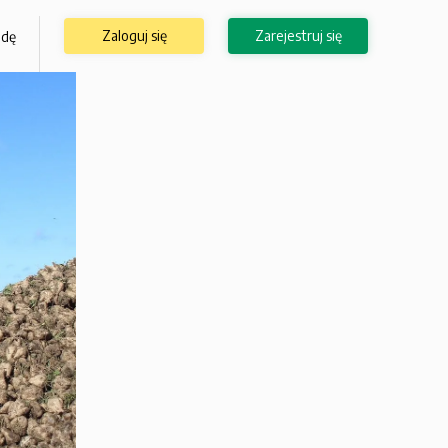
Zaloguj się
Zarejestruj się
odę