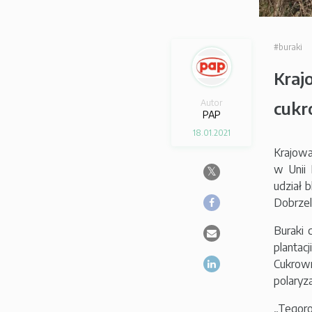
#buraki
Kraj
Autor
cukr
PAP
18.01.2021
Krajowa
w Unii 
udział 
Dobrzel
Buraki 
plantac
Cukrow
polaryz
„Tegoro