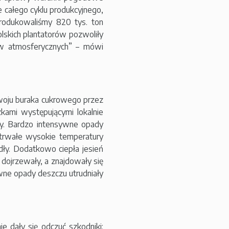
 całego cyklu produkcyjnego,
produkowaliśmy 820 tys. ton
olskich plantatorów pozwoliły
w atmosferycznych” – mówi
woju buraka cukrowego przez
zkami występującymi lokalnie
ny. Bardzo intensywne opady
otrwałe wysokie temperatury
dły. Dodatkowo ciepła jesień
 dojrzewały, a znajdowały się
ywne opady deszczu utrudniały
e dały się odczuć szkodniki: