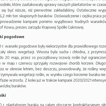
kodniki, które zaatakowały uprawy naszych plantatorów w czasie
 się być niższe, niż pierwotnie zakładaliśmy. Ostatecznie wy
 6,2 mln ton skupionych buraków. Doświadczenie i ciężka praca p
eprowadzenie kampanii pomimo wyjątkowo trudnych warunkó
of Kowa, prezes zarządu Krajowej Spółki Cukrowej.
ki pogodowe
r. warunki pogodowe były niekorzystne dla prawidłowego roz
cały okres wegetacji. Wiosna była sucha i chłodna, z przymro
o 20 maja, przez co początkowy rozwój roślin był ograniczo
 w maju i czerwcu sprzyjały rozwojowi chorób korzeni. Dług
za w okresie letnim, bez deszczu, powodowały, że rośliny wię
rzymywała wegetacji roślin, w wyniku czego korzenie buraka nie
 fazie wzrostu. Z kolei już w trakcie kampanii 2020/2021 intens
 zwózkę buraków.
iki
r. plantatorom buraka na całym obszarze kontraktacyjnym silni