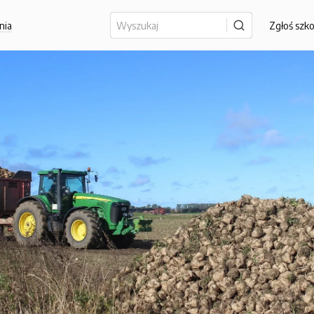
nia
Zgłoś szk