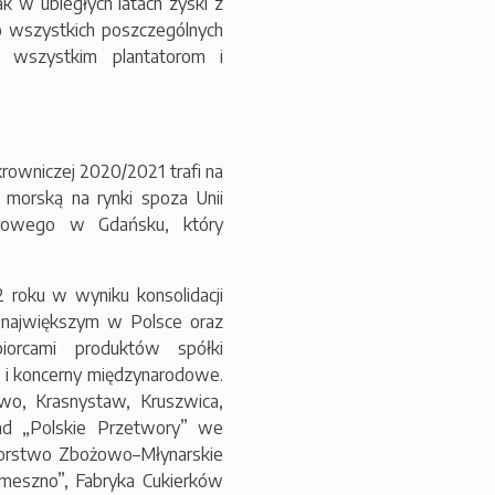
ak w ubiegłych latach zyski z
o wszystkich poszczególnych
ę wszystkim plantatorom i
rowniczej 2020/2021 trafi na
 morską na rynki spoza Unii
ukrowego w Gdańsku, który
 roku w wyniku konsolidacji
e największym w Polsce oraz
iorcami produktów spółki
k i koncerny międzynarodowe.
wo, Krasnystaw, Kruszwica,
ad „Polskie Przetwory” we
ębiorstwo Zbożowo–Młynarskie
emeszno”, Fabryka Cukierków