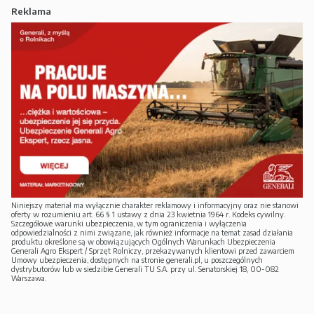
Reklama
Niniejszy materiał ma wyłącznie charakter reklamowy i informacyjny oraz nie stanowi
oferty w rozumieniu art. 66 § 1 ustawy z dnia 23 kwietnia 1964 r. Kodeks cywilny.
Szczegółowe warunki ubezpieczenia, w tym ograniczenia i wyłączenia
odpowiedzialności z nimi związane, jak również informacje na temat zasad działania
produktu określone są w obowiązujących Ogólnych Warunkach Ubezpieczenia
Generali Agro Ekspert / Sprzęt Rolniczy, przekazywanych klientowi przed zawarciem
Umowy ubezpieczenia, dostępnych na stronie generali.pl, u poszczególnych
dystrybutorów lub w siedzibie Generali TU S.A. przy ul. Senatorskiej 18, 00-082
Warszawa.