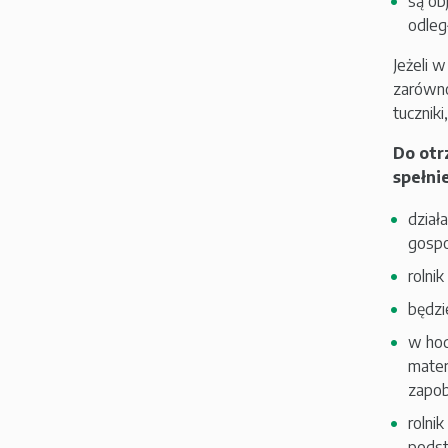
są ob
odleg
Jeżeli 
zarówno
tuczniki
Do otr
spełn
dział
gospo
rolni
będzi
w hod
mater
zapob
rolni
pods