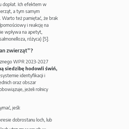
 dopłat. Ich efektem w
ierząt, a tym samym
. Warto też pamiętać, że brak
pornościowy i reakcję na
ie wpływa na apetyt,
salmonelloza, różyca) [5].
an zwierząt”?
gicznego WPR 2023-2027
ną siedzibę hodowli świń,
ystemie identyfikacji i
ednich oraz obszar
bowiązuje, jeżeli rolnicy
ać, jeśli:
resie dobrostanu loch, lub