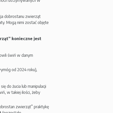
d loch utrzymywanych w
ncja dobrostanu zwierząt
aty. Mogą nimi zostać objęte
rząt” konieczne jest
odowli świń w danym
(wymóg od 2024 roku),
ię do żucia lub manipulacji
 w takiej ilości, żeby
obrostan zwierząt” praktykę
ąt
(pozostałe,