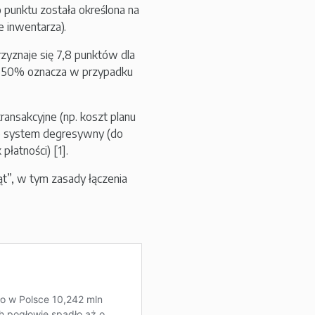
 punktu została określona na
e inwentarza).
zyznaje się 7,8 punktów dla
iej 50% oznacza w przypadku
ansakcyjne (np. koszt planu
uje system degresywny (do
łatności) [1].
t”, w tym zasady łączenia