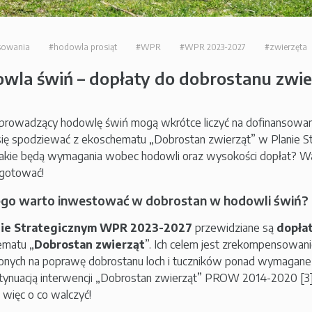
sowania
#hodowla prosiąt
#WPR
#WPR 2023-2027
#zwierzęta
wla świń – dopłaty do dobrostanu zwie
 prowadzący hodowlę świń mogą wkrótce liczyć na dofinansowani
ię spodziewać z ekoschematu „Dobrostan zwierząt” w Planie 
akie będą wymagania wobec hodowli oraz wysokości dopłat? Wa
ygotować!
ego warto inwestować w dobrostan w hodowli świń?
nie Strategicznym WPR 2023-2027
przewidziane są
dopła
ematu „
Dobrostan
zwierząt
”. Ich celem jest zrekompensowani
onych na poprawę dobrostanu loch i tuczników ponad wymagane
tynuacją interwencji „Dobrostan zwierząt” PROW 2014-2020 [3]
t więc o co walczyć!