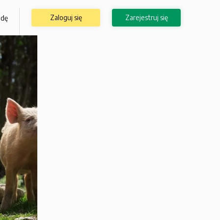
Zaloguj się
Zarejestruj się
odę