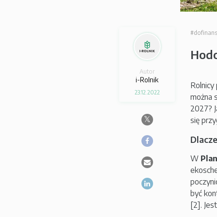
#dofinan
Hodo
Autor
i-Rolnik
Rolnicy
23.12.2022
można s
2027? J
się prz
Dlacz
W
Pla
ekosch
poczyni
być kon
[2]. Jes