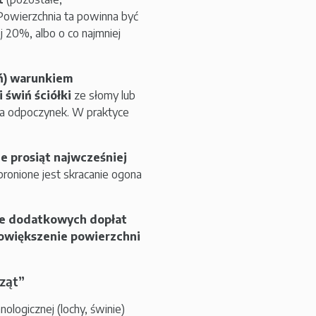
owierzchnia ta powinna być
 20%, albo o co najmniej
ń) warunkiem
świń ściółki
ze słomy lub
na odpoczynek. W praktyce
 prosiąt najwcześniej
bronione jest skracanie ogona
e dodatkowych dopłat
powiększenie powierzchni
ząt”
logicznej (lochy, świnie)