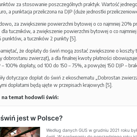
punktów za stosowanie poszczególnych praktyk. Wartość jednego
uro, a punktacja przeliczona na DJP (duże jednostki przeliczeniow
dowo, za zwiększenie powierzchni bytowej o co najmniej 20% pr
1,3 dla tuczników, a zwiększenie powierzchni bytowej o co najmn
,6 punktów, a tuczników 2 punkty [5].
amiętać, że dopłaty do świń mogą zostać zwiększone o koszty tr
 dobrostanu zwierząt), a dla finalnej kwoty płatności obowiąz
 – 100% dopłaty, od 100 do 150 – 75%, a powyżej 150 DJP – brak p
ły dotyczące dopłat do świń z ekoschematu „Dobrostan zwierzą
nnymi dopłatami będą ujęte w przepisach krajowych [5].
 na temat hodowli świń: