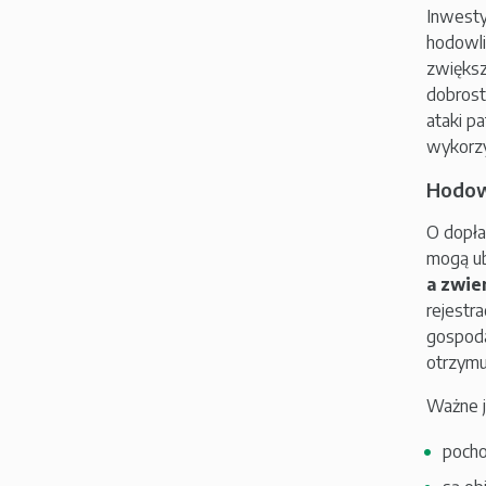
Inwesty
hodowli
zwiększ
dobrost
ataki p
wykorzys
Hodow
O dopła
mogą ub
a zwie
rejestr
gospoda
otrzymuj
Ważne j
pocho