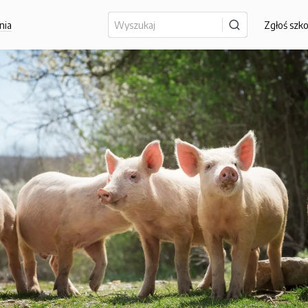
nia
Zgłoś szk