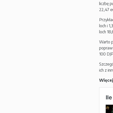
liczbę 
22,47 e
Przykła
loch i 
loch 18
Warto p
poprawy
100 DJP
Szczegó
ich z i
Więcej