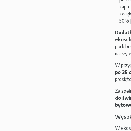
zapro
zwięk
50% [
Dodatk
ekosch
podobne
należy 
W przyp
po 35 
prosięt
Za spe
do świ
bytow
Wysok
W ekosc