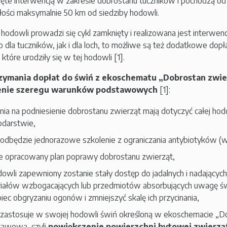
jęte interwencją w zakresie dobrostanu tuczników i pochodzą o
łości maksymalnie 50 km od siedziby hodowli.
w hodowli prowadzi się cykl zamknięty i realizowana jest interwe
 dla tuczników, jak i dla loch, to możliwe są też dodatkowe dopł
, które urodziły się w tej hodowli [1].
zymania dopłat do świń z ekoschematu „Dobrostan zwie
ienie szeregu warunków podstawowych
[1]:
ania na podniesienie dobrostanu zwierząt mają dotyczyć całej h
darstwie,
k odbędzie jednorazowe szkolenie z ograniczania antybiotyków 
e opracowany plan poprawy dobrostanu zwierząt,
owli zapewniony zostanie stały dostęp do jadalnych i nadających s
iałów wzbogacających lub przedmiotów absorbujących uwagę świń,
iec obgryzaniu ogonów i zmniejszyć skalę ich przycinania,
k zastosuje w swojej hodowli świń określoną w ekoschemacie „D
tawową, czyli
powiększenie powierzchni bytowej zwierz