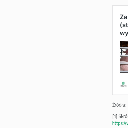
Źródła:
[1] Skr
https:/