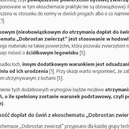
ponowane w tym ekoschemacie praktyki nie są obowiązkowe). P
szona w stosunku do normy w dwóch progach: albo o co najmniej
1].
owym (nieobowiązkowym do otrzymania dopłat do świ
ematu „Dobrostan zwierząt” jest stosowanie w hodowli 
go materiału na takiej powierzchni, która pozwala zwierzętom 
więc mówić o
ściółkowym legowisku
[5].
adku loch,
innym dodatkowym warunkiem jest odsadzanie
dniu od ich urodzenia
[1]. Przy okazji warto wspomnieć, że za
om utrzymywanym z lochami [5].
łnienie tych dodatkowych wymogów będzie możliwe
otrzymani
ń, o ile spełniony zostanie warunek podstawowy, czyli 
ej
.
ość dopłat do świń z ekoschematu „Dobrostan zwier
hemacie „Dobrostan zwierząt” przypisano dla każdej grupy techno