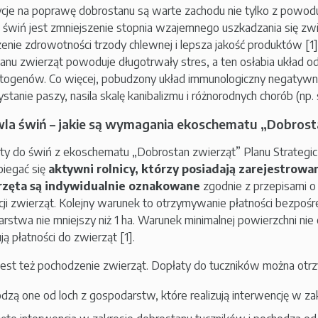
cje na poprawę dobrostanu są warte zachodu nie tylko z powodu
 świń jest zmniejszenie stopnia wzajemnego uszkadzania się zw
enie zdrowotności trzody chlewnej i lepsza jakość produktów [1]
anu zwierząt powoduje długotrwały stres, a ten osłabia układ od
atogenów. Co więcej, pobudzony układ immunologiczny negatywn
tanie paszy, nasila skalę kanibalizmu i różnorodnych chorób (np. 
la świń – jakie są wymagania ekoschematu „Dobrost
ty do świń z ekoschematu „Dobrostan zwierząt” Planu Strate
iegać się
aktywni rolnicy, którzy posiadają zarejestrowa
rzęta są indywidualnie oznakowane
zgodnie z przepisami o s
acji zwierząt. Kolejny warunek to otrzymywanie płatności bezpośr
rstwa nie mniejszy niż 1 ha. Warunek minimalnej powierzchni nie o
ą płatności do zwierząt [1].
est też pochodzenie zwierząt. Dopłaty do tuczników można otrzym
dzą one od loch z gospodarstw, które realizują interwencję w zak