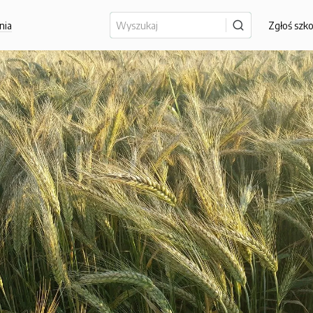
nia
Zgłoś szk