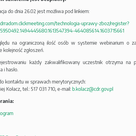
acja do dnia 26.02 jest możliwa pod linkiem:
/cdrradom.clickmeeting.com/technologia-uprawy-zboz/register?
95950492.1494445680.1613547394-464085614.1603715661
lędu na ograniczoną ilość osób w systemie webinarium o zak
e kolejność zgłoszeń.
ejestrowaniu każdy zakwalifikowany uczestnik otrzyma na po
a i hasło.
o kontaktu w sprawach merytorycznych:
ej Kołacz, tel.: 517 031 710, e-mail:
b.kolacz@cdr.gov.pl
rania:
ogram