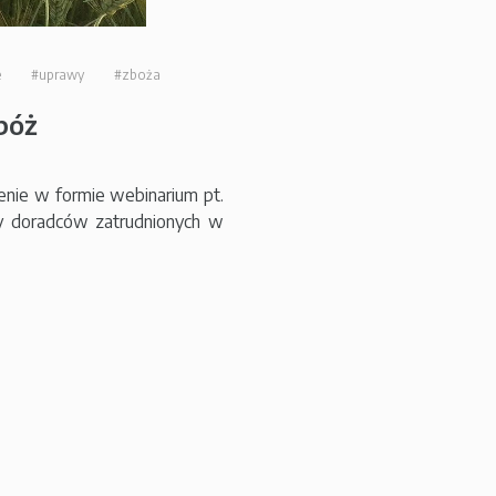
e
#uprawy
#zboża
bóż
enie w formie webinarium pt.
 doradców zatrudnionych w