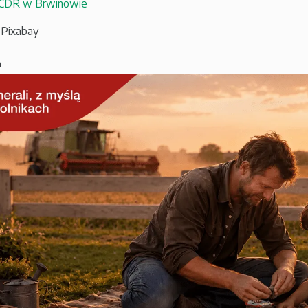
CDR w Brwinowie
: Pixabay
a