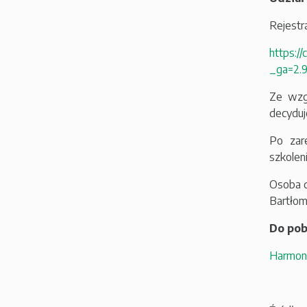
Rejestr
https:/
_ga=2.
Ze wzg
decyduj
Po zar
szkoleni
Osoba d
Bartłomi
Do pob
Harmon