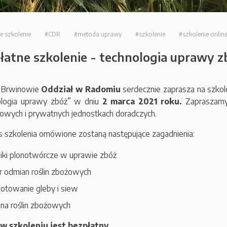
e szkolenie
#CDR
#metoda uprawy
#szkolenie
#szkolenie onlin
łatne szkolenie - technologia uprawy z
Brwinowie
Oddział w Radomiu
serdecznie zaprasza na szkol
ologia uprawy zbóż” w dniu
2 marca 2021 roku.
Zapraszamy
wych i prywatnych jednostkach doradczych.
 szkolenia omówione zostaną następujące zagadnienia:
iki plonotwórcze w uprawie zbóż
 odmian roślin zbożowych
otowanie gleby i siew
na roślin zbożowych
 w szkoleniu jest bezpłatny.