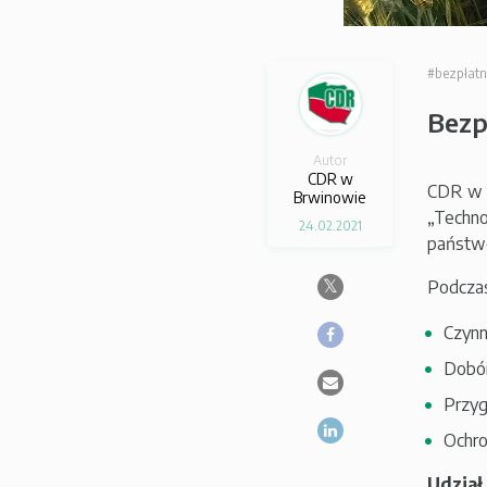
#bezpłatn
Bezp
Autor
CDR w
CDR w 
Brwinowie
„Techn
24.02.2021
państwo
Podczas
Czynn
Dobór
Przyg
Ochro
Udział