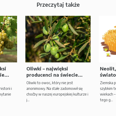
Przeczytaj także
ksi
Oliwki – najwięksi
Neolit,
e...
producenci na świecie...
świato
Oliwki to owoc, który nie jest
Ziemska p
storii i
anonimowy. Na stałe zadomowił się
szybkim t
pytanie
choćby w naszej europejskiej kulturze i
wiekach –
j...
tego g...