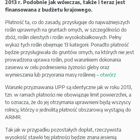
2013 r. Podobnie jak wówczas, także i teraz jest
finansowana z budżetu krajowego.
Płatność ta, co do zasady, przysługuje do najważniejszych
roślin uprawnych na gruntach ornych, w szczególności do
zbóż, roślin oleistych i roślin wysokobiałkowych. Pełny
wykaz tych roślin obejmuje 13 kategorii. Ponadto płatność
będzie przysługiwała do gruntów ornych, na których nie jest
prowadzona uprawa roślin, pod warunkiem dokonania
zasiewu w celu podniesienia żyzności gleby oraz
wymieszania lub przyorania masy roślinnej –
otwórz
Warunki przyznawania UPP są identyczne jak w roku 2013,
tzn. w ramach płatności nie obowiązuje limit powierzchni, a
to oznacza, że do jej otrzymania uprawnieni będą wszyscy
rolnicy, którzy o jednolitą płatność obszarową wystąpią do
ARiMR.
Tak jak w przypadku pozostałych dopłat, rzeczywista
wysokość stawki tej płatności będzie znana jesienią