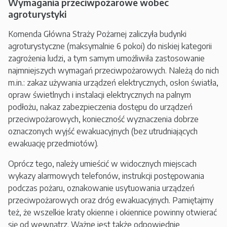
Wymagania przeciwpożarowe wobec
agroturystyki
Komenda Główna Straży Pożarnej zaliczyła budynki
agroturystyczne (maksymalnie 6 pokoi) do niskiej kategorii
zagrożenia ludzi, a tym samym umożliwiła zastosowanie
najmniejszych wymagań przeciwpożarowych. Należą do nich
m.in.: zakaz używania urządzeń elektrycznych, osłon światła,
opraw świetlnych i instalacji elektrycznych na palnym
podłożu, nakaz zabezpieczenia dostępu do urządzeń
przeciwpożarowych, konieczność wyznaczenia dobrze
oznaczonych wyjść ewakuacyjnych (bez utrudniających
ewakuację przedmiotów).
Oprócz tego, należy umieścić w widocznych miejscach
wykazy alarmowych telefonów, instrukcji postępowania
podczas pożaru, oznakowanie usytuowania urządzeń
przeciwpożarowych oraz dróg ewakuacyjnych. Pamiętajmy
też, że wszelkie kraty okienne i okiennice powinny otwierać
się od wewnątrz. Ważne jest także odpowiednie