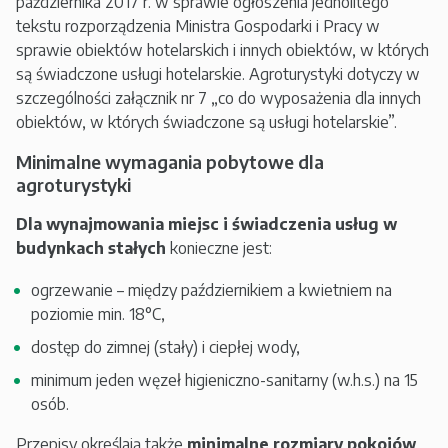
października 2017 r. w sprawie ogłoszenia jednolitego
tekstu rozporządzenia Ministra Gospodarki i Pracy w
sprawie obiektów hotelarskich i innych obiektów, w których
są świadczone usługi hotelarskie. Agroturystyki dotyczy w
szczególności załącznik nr 7 „co do wyposażenia dla innych
obiektów, w których świadczone są usługi hotelarskie”.
Minimalne wymagania pobytowe dla
agroturystyki
Dla wynajmowania miejsc i świadczenia usług w
budynkach stałych
konieczne jest:
ogrzewanie – między październikiem a kwietniem na
poziomie min. 18°C,
dostęp do zimnej (stały) i ciepłej wody,
minimum jeden węzeł higieniczno-sanitarny (w.h.s.) na 15
osób.
Przepisy określają także
minimalne rozmiary pokojów