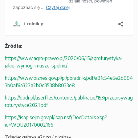
Źródła:
https://www.agro-prawo.pl/2020/06/15/agroturystyka-
jakie-wymogi-musze-spelnic/
https://www.biznes.gov.pl/pl/poradnik/pdf/a81c54e5e2b884
3b0af6a322a2b0d3538b8033e8
https://dodr.pl/userfiles/contents/publikacje/153/przepisywag
roturystyce2021.pdf
https://isap.sejm.gov.pl/isap.nsf/DocDetails.xsp?
id=WDU20170002166
Zdjęcie: gabrysia2gzg / pixabay