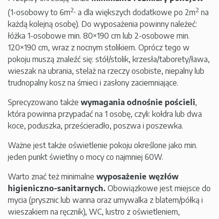
2,
2
(1-osobowy to 6m
a dla większych dodatkowe po 2m
na
każdą kolejną osobę). Do wyposażenia powinny należeć:
łóżka 1-osobowe min. 80×190 cm lub 2-osobowe min.
120×190 cm, wraz z nocnym stolikiem. Oprócz tego w
pokoju muszą znaleźć się: stół/stolik, krzesła/taborety/ława,
wieszak na ubrania, stelaż na rzeczy osobiste, niepalny lub
trudnopalny kosz na śmieci i zasłony zaciemniające.
Sprecyzowano także
wymagania odnośnie pościeli
,
która powinna przypadać na 1 osobę, czyli: kołdra lub dwa
koce, poduszka, prześcieradło, poszwa i poszewka.
Ważne jest także oświetlenie pokoju określone jako min.
jeden punkt świetlny o mocy co najmniej 60W.
Warto znać też minimalne
wyposażenie węzłów
higieniczno-sanitarnych.
Obowiązkowe jest miejsce do
mycia (prysznic lub wanna oraz umywalka z blatem/półką i
wieszakiem na ręcznik), WC, lustro z oświetleniem,